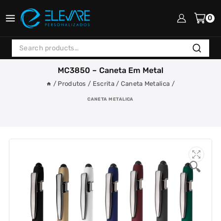
Skip
to
0
content
Search
Search
for:
MC3850 – Caneta Em Metal
/
Produtos
/
Escrita
/
Caneta Metalica
/
CANETA METALICA
🔍