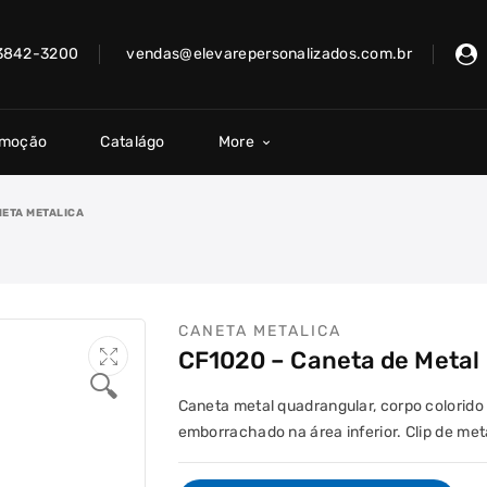
 3842-3200
vendas@elevarepersonalizados.com.br
omoção
Catalágo
More
ETA METALICA
CANETA METALICA
CF1020 – Caneta de Metal
🔍
Caneta metal quadrangular, corpo colorido
emborrachado na área inferior. Clip de meta