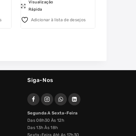
Visualização
Visualizaçã
out
out
Rápida
Rápida
of
of
5
5
s
Adicionar à lista de desejos
Adicionar 
Siga-Nos
Segunda A Sexta-Feira
Das 08h30 Às 12h
Das 13h Às 18h
Sexta-Feira Até As 17h30