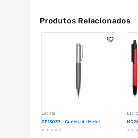
Produtos Relacionados
Escrita
Escri
CF13037 – Caneta de Metal
MC26
0
0