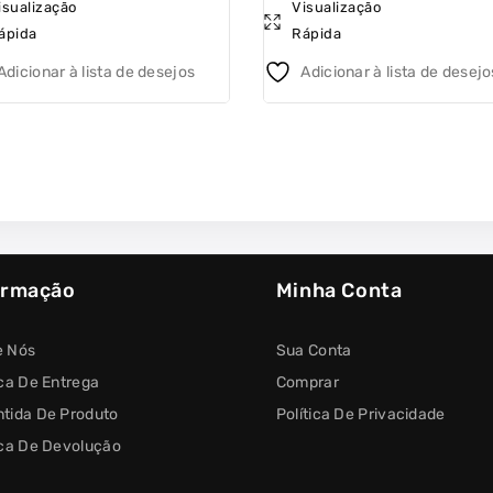
isualização
Visualização
out
ápida
Rápida
of
5
Adicionar à lista de desejos
Adicionar à lista de desejo
ormação
Minha Conta
e Nós
Sua Conta
ica De Entrega
Comprar
tida De Produto
Política De Privacidade
ica De Devolução