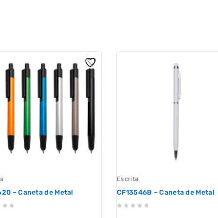
ta
Escrita
20 – Caneta de Metal
CF13546B – Caneta de Metal
0