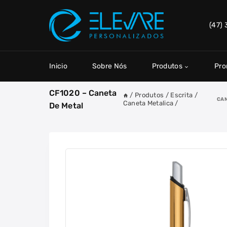
Skip
to
(47)
content
Inicio
Sobre Nós
Produtos
Pr
CF1020 – Caneta
/
Produtos
/
Escrita
/
CAN
Caneta Metalica
/
De Metal