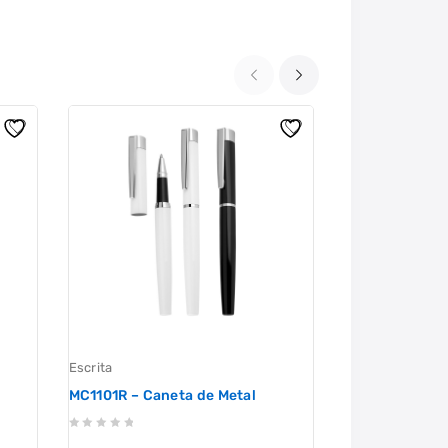
Escrita
Escrita
MC1101R – Caneta de Metal
MC1072 – Cane
0
0