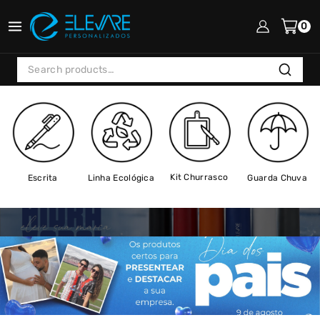
0
Search
Kit Churrasco
Escrita
Guarda Chuva
Linha Ecológica