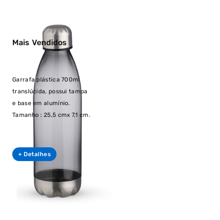
Mais Vendidos
Garrafa plástica 700ml
translúcida, possui tampa
e base em alumínio.
Tamanho : 25,5 cmx 7,1 cm.
+ Detalhes