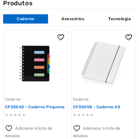
Produtos
Caderno
Acessórios
Tecnologia
Caderno
Caderno
CF05043 – Caderno Pequeno
CF05058 – Caderno A5
0
0
out
out
Adicionar à lista de
Adicionar à lista de
of
of
desejos
desejos