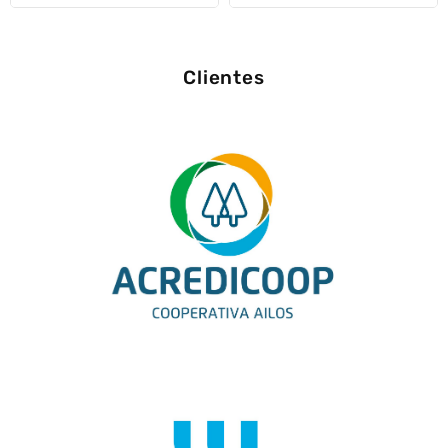
5
5
Clientes