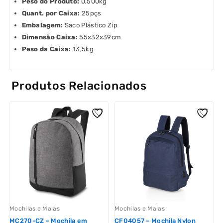
Peso do Produto:
0,500kg
Quant. por Caixa:
25pçs
Embalagem:
Saco Plástico Zip
Dimensão Caixa:
55x32x39cm
Peso da Caixa:
13,5kg
Produtos Relacionados
Mochilas e Malas
Mochilas e Malas
M
MC270-CZ – Mochila em
CF04057 – Mochila Nylon