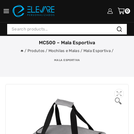
Skip
to
0
content
Search
Search
for:
MC500 – Mala Esportiva
/
Produtos
/
Mochilas e Malas
/
Mala Esportiva
/
MALA ESPORTIVA
🔍