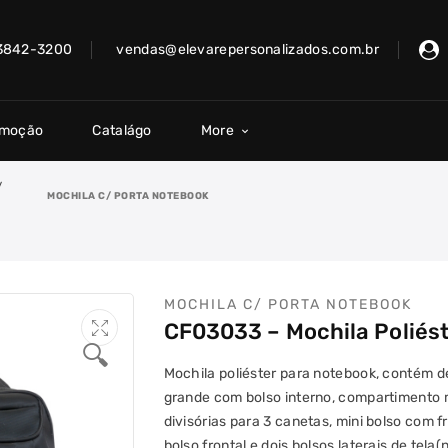
 3842-3200
vendas@elevarepersonalizados.com.br
omoção
Catalágo
More
/
MOCHILA C/ PORTA NOTEBOOK
MOCHILA C/ PORTA NOTEBOOK
CF03033 – Mochila Poliés
🔍
Mochila poliéster para notebook, contém 
grande com bolso interno, compartimento
divisórias para 3 canetas, mini bolso com
bolso frontal e dois bolsos laterais de tela(