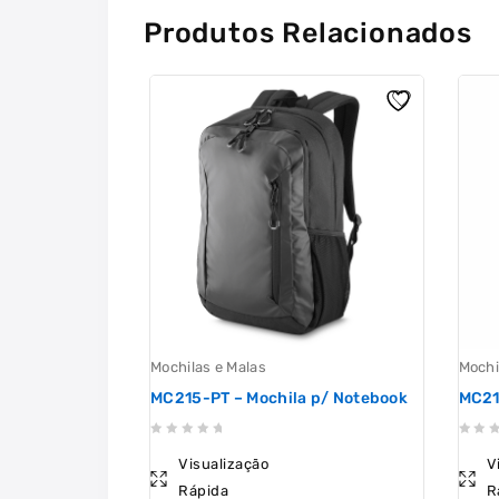
Produtos Relacionados
Mochilas e Malas
Mochi
MC215-PT – Mochila p/ Notebook
MC21
0
0
Visualização
V
out
out
Rápida
R
of
of