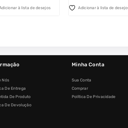
5
Adicionar à lista de desejos
Adicionar à lista de desejo
ormação
Minha Conta
e Nós
Sua Conta
ica De Entrega
Comprar
tida De Produto
Política De Privacidade
ica De Devolução