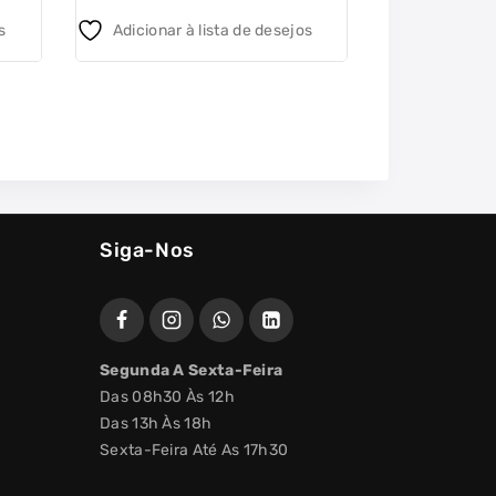
5
5
s
Adicionar à lista de desejos
Adicionar 
Siga-Nos
Segunda A Sexta-Feira
Das 08h30 Às 12h
Das 13h Às 18h
Sexta-Feira Até As 17h30