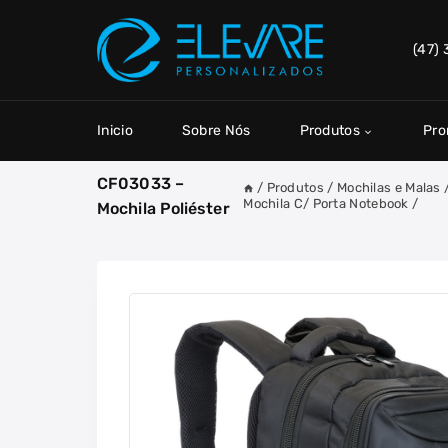
Skip
to
(47)
content
Inicio
Sobre Nós
Produtos
Pr
CF03033 –
/
Produtos
/
Mochilas e Malas
Mochila C/ Porta Notebook
/
Mochila Poliéster