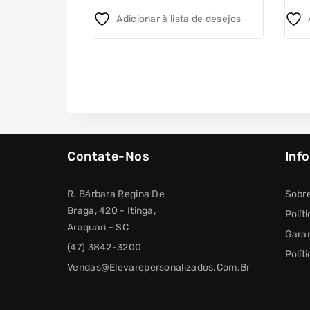
5
5
Adicionar à lista de desejos
Contate-Nos
Inf
R. Bárbara Regina De
Sobr
Braga, 420 - Itinga,
Polít
Araquari - SC
Garan
(47) 3842-3200
Polít
Vendas@elevarepersonalizados.com.br