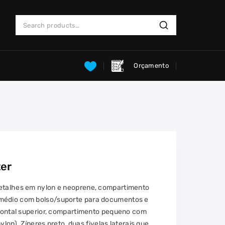
Search
Search
for:
Orçamento
ter
detalhes em nylon e neoprene, compartimento
 médio com bolso/suporte para documentos e
 frontal superior, compartimento pequeno com
nylon). Zíperes preto, duas fivelas laterais que