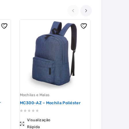
Mochilas e Malas
Mochilas e Mala
r
MC300-AZ – Mochila Poliéster
CF01326 – Moc
0
0
Visualização
Visualizaçã
out
out
Rápida
Rápida
of
of