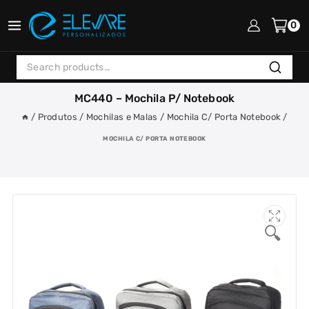
Skip
to
0
content
Search
Search
for:
MC440 – Mochila P/ Notebook
/
Produtos
/
Mochilas e Malas
/
Mochila C/ Porta Notebook
/
MOCHILA C/ PORTA NOTEBOOK
🔍