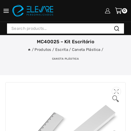
Skip
to
0
content
Search
Search
for:
MC40025 – Kit Escritório
/
Produtos
/
Escrita
/
Caneta Plástica
/
CANETA PLÁSTICA
🔍