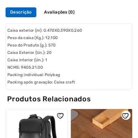
Descrição
Avaliações (0)
Caixa exterior (m):
0,470X0,390X0,260
Peso da caixa (Kg.):
12.100
Peso do Produto (g.):
570
Caixa Exterior (Un.):
20
Caixa interior (Un.):
1
NCMS:
9405.21.00
Packing individual:
Polybag
Packing após gravação:
Caixa craft
Produtos Relacionados
L