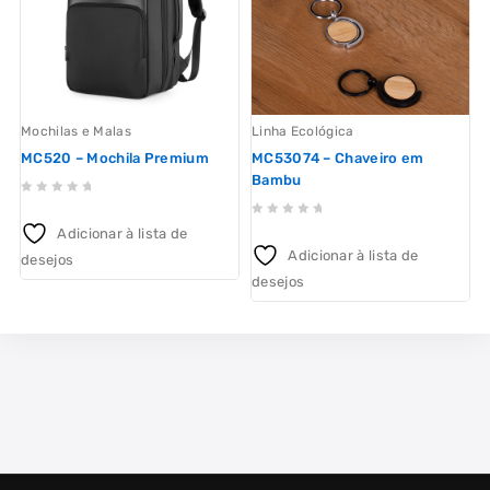
o
d
Mochilas e Malas
Linha Ecológica
MC520 – Mochila Premium
MC53074 – Chaveiro em
Bambu
0
0
out
Adicionar à lista de
out
of
Adicionar à lista de
desejos
of
5
desejos
5