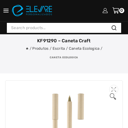
Skip
to
0
content
Search
Search
for:
KF91290 – Caneta Craft
/
Produtos
/
Escrita
/
Caneta Ecologica
/
CANETA ECOLOGICA
🔍