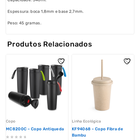
Espessura: boca 1,8mm e base 2,7mm.
Peso: 45 gramas.
Produtos Relacionados
Copo
Linha Ecológica
L
MC8200C – Copo Antiqueda
KF94068 – Copo Fibra de
Bambu