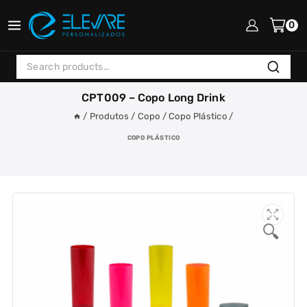
Skip
to
0
content
Search
Search
for:
CPT009 – Copo Long Drink
/
Produtos
/
Copo
/
Copo Plástico
/
COPO PLÁSTICO
🔍