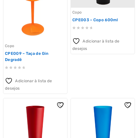
Copo
CPE003 – Copo 600ml
0
out
Adicionar à lista de
of
Copo
desejos
5
CPE009 – Taça de Gin
Degradê
0
out
Adicionar à lista de
of
desejos
5