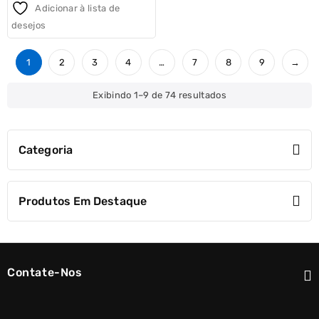
out
Adicionar à lista de
of
desejos
5
1
2
3
4
…
7
8
9
→
Classificado
Exibindo 1–9 de 74 resultados
por
popularidade
Categoria
Produtos Em Destaque
Contate-Nos