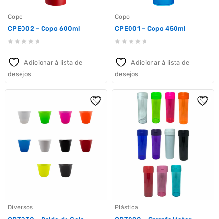
Copo
Copo
CPE002 – Copo 600ml
CPE001 – Copo 450ml
0
0
out
out
Adicionar à lista de
Adicionar à lista de
of
of
desejos
desejos
5
5
Diversos
Plástica