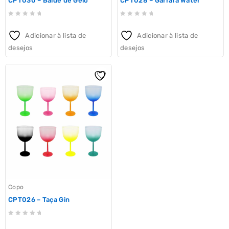
CPT030 – Balde de Gelo
CPT028 – Garrafa Water
0
0
out
out
Adicionar à lista de
Adicionar à lista de
of
of
desejos
desejos
5
5
Copo
CPT026 – Taça Gin
0