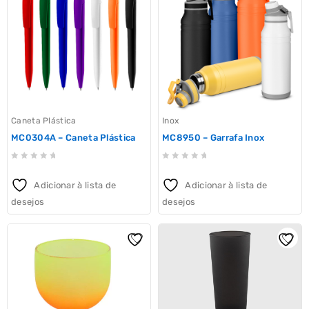
Caneta Plástica
Inox
MC0304A – Caneta Plástica
MC8950 – Garrafa Inox
0
0
out
out
Adicionar à lista de
Adicionar à lista de
of
of
desejos
desejos
5
5