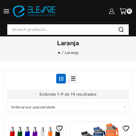
Skip
to
0
content
Search
Search
for:
Laranja
/
Laranja
Classificado
Exibindo 1–9 de 74 resultados
por
popularidade