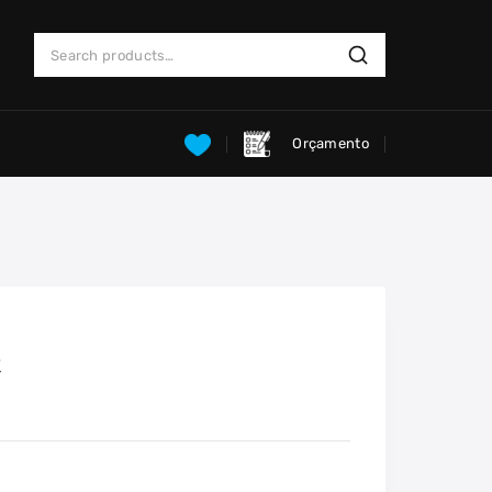
Search
Search
for:
Orçamento
k