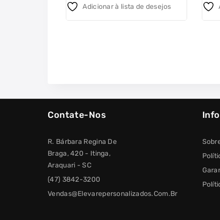
Adicionar à lista de desejos
Contate-Nos
Inf
R. Bárbara Regina De
Sobr
Braga, 420 - Itinga,
Polít
Araquari - SC
Garan
(47) 3842-3200
Polít
Vendas@elevarepersonalizados.com.br