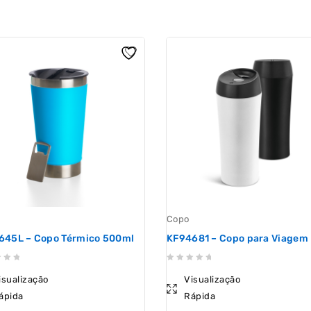
Copo
645L – Copo Térmico 500ml
KF94681 – Copo para Viagem
0
isualização
Visualização
out
ápida
Rápida
of
5