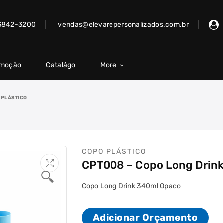
 3842-3200
vendas@elevarepersonalizados.com.br
omoção
Catalágo
More
 PLÁSTICO
COPO PLÁSTICO
CPT008 – Copo Long Drin
🔍
Copo Long Drink 340ml Opaco
Adicionar Orçamento