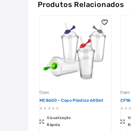
Produtos Relacionados
Copo
Copo
MC8600 – Copo Plástico 600ml
CF18
0
0
Visualização
V
out
out
Rápida
R
of
of
5
5