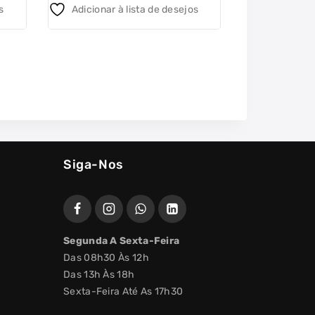
s
Adicionar à lista de desejos
Adicionar 
Siga-Nos
Segunda A Sexta-Feira
Das 08h30 Às 12h
Das 13h Às 18h
Sexta-Feira Até As 17h30