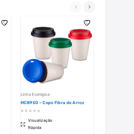
Linha Ecológica
Copo
MC8950 – Copo Fibra de Arroz
MC6021 – Copo
0
0
Visualização
Visualizaçã
out
out
Rápida
Rápida
of
of
5
5