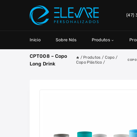
Skip
to
(47)
content
Inicio
Sobre Nós
Produtos
Pr
CPT008 – Copo
/
Produtos
/
Copo
/
COPO
Copo Plástico
/
Long Drink