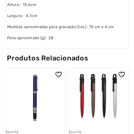
Altura
: 15,6cm
Largura
: 4,7cm
Medidas aproximadas para gravação
(CxL): 15 cm x 4 cm
Peso aproximado
(g): 28
Produtos Relacionados
Escrita
Escrita
E