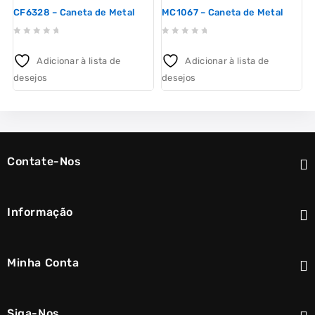
CF6328 – Caneta de Metal
MC1067 – Caneta de Metal
0
0
out
out
Adicionar à lista de
Adicionar à lista de
of
of
o
desejos
desejos
d
5
5
Contate-Nos
Informação
Minha Conta
Siga-Nos