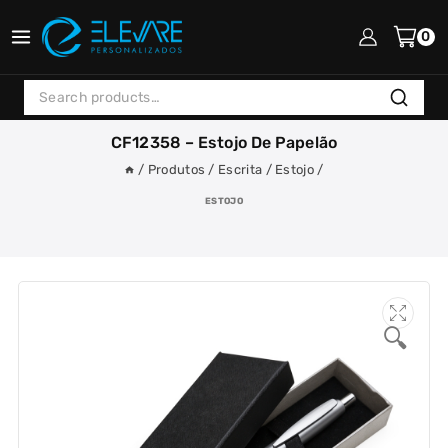
Skip
to
0
content
Search
Search
for:
CF12358 – Estojo De Papelão
/
Produtos
/
Escrita
/
Estojo
/
ESTOJO
🔍