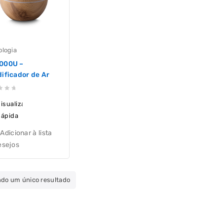
ologia
000U –
ificador de Ar
isualização
ápida
Adicionar à lista
esejos
ndo um único resultado