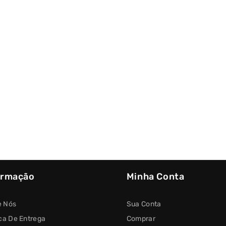
ormação
Minha Conta
e Nós
Sua Conta
ica De Entrega
Comprar