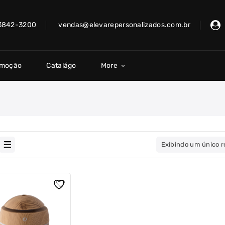
 3842-3200
vendas@elevarepersonalizados.com.br
omoção
Catalágo
More
Exibindo um único r