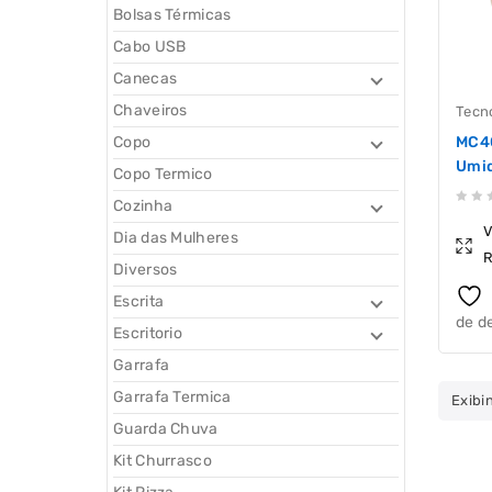
Bolsas Térmicas
Cabo USB
Canecas
Chaveiros
Tecn
MC4
Copo
Umid
Copo Termico
Cozinha
0
V
Dia das Mulheres
out
R
of
Diversos
5
Escrita
de d
Escritorio
Garrafa
Garrafa Termica
Exibi
Guarda Chuva
Kit Churrasco