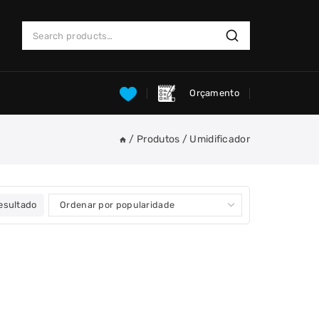
Search
Search
for:
Orçamento
/
Produtos
/
Umidificador
esultado