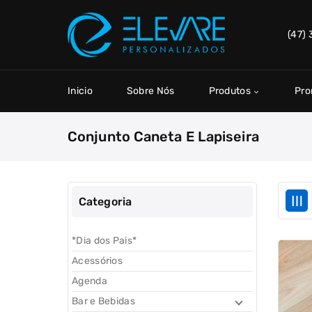
Skip
to
(47)
content
Inicio
Sobre Nós
Produtos
Pr
Conjunto Caneta E Lapiseira
Categoria
*Dia dos Pais*
Acessórios
Agenda
Bar e Bebidas