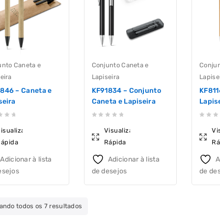
unto Caneta e
Conjunto Caneta e
Conjun
eira
Lapiseira
Lapise
846 – Caneta e
KF91834 – Conjunto
KF811
seira
Caneta e Lapiseira
Lapis
0
0
isualização
Visualização
Vi
out
out
ápida
Rápida
Rá
of
of
5
5
Adicionar à lista
Adicionar à lista
A
esejos
de desejos
de de
Classificado
ando todos os 7 resultados
por