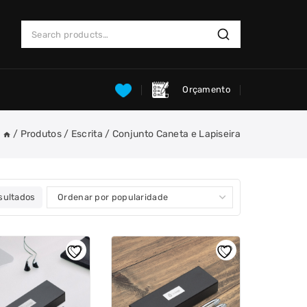
Search
Search
for:
Orçamento
/
Produtos
/
Escrita
/
Conjunto Caneta e Lapiseira
Classificado
sultados
por
popularidade