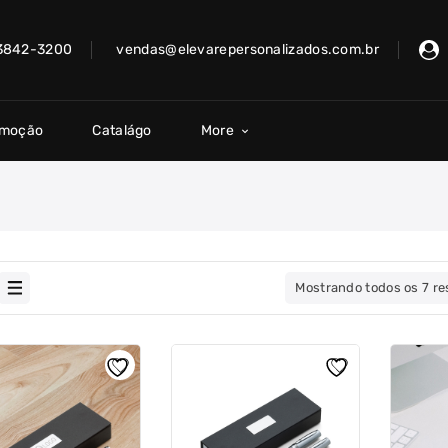
 3842-3200
vendas@elevarepersonalizados.com.br
omoção
Catalágo
More
Mostrando todos os 7 re