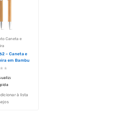
to Caneta e
ira
62 – Caneta e
eira em Bambu
sualização
pida
dicionar à lista
sejos