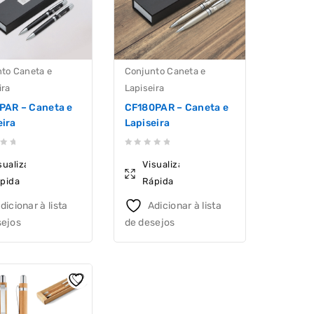
to Caneta e
Conjunto Caneta e
ira
Lapiseira
PAR – Caneta e
CF180PAR – Caneta e
eira
Lapiseira
0
sualização
Visualização
out
pida
Rápida
of
5
dicionar à lista
Adicionar à lista
sejos
de desejos