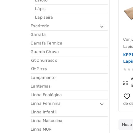
Estojo
Lápis
Lapiseira
Escritorio
Garrafa
Conj
Garrafa Termica
Lapis
Guarda Chuva
KF91
Kit Churrasco
Lapi
Kit Pizza
0
Lançamento
V
out
Lanternas
R
of
5
Linha Ecológica
Linha Feminina
de d
Linha Infantil
Linha Masculina
Mostr
Linha MOR