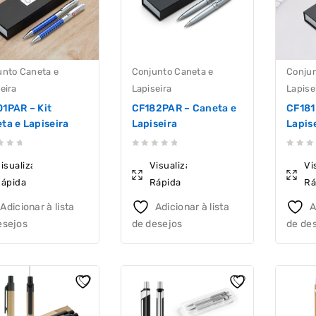
unto Caneta e
Conjunto Caneta e
Conjun
eira
Lapiseira
Lapise
1PAR – Kit
CF182PAR – Caneta e
CF181
ta e Lapiseira
Lapiseira
Lapis
0
0
isualização
Visualização
Vi
out
out
ápida
Rápida
Rá
of
of
5
5
Adicionar à lista
Adicionar à lista
A
esejos
de desejos
de de