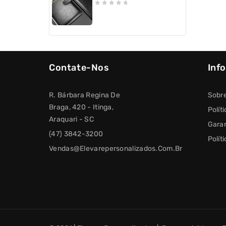
0
out
of
5
Contate-Nos
Inf
R. Bárbara Regina De
Sobr
Braga, 420 - Itinga,
Polít
Araquari - SC
Garan
(47) 3842-3200
Polít
Vendas@elevarepersonalizados.com.br