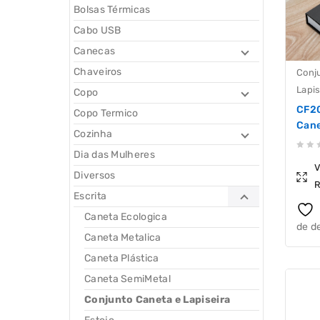
Bolsas Térmicas
Cabo USB
Canecas
Chaveiros
Conj
Lapis
Copo
CF20
Copo Termico
Cane
Cozinha
Dia das Mulheres
0
V
out
Diversos
R
of
Escrita
5
Caneta Ecologica
de d
Caneta Metalica
Caneta Plástica
Caneta SemiMetal
Conjunto Caneta e Lapiseira