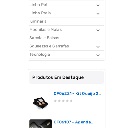
Linha Pet
Linha Praia
luminária
Mochilas e Malas
Sacola e Bolsas
Squeezes e Garrafas
Tecnologia
Produtos Em Destaque
CF06221 - Kit Queijo 2
Peças
0
out
of
5
CF06107 - Agenda
Semanal 2025