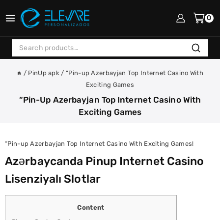
Skip
to
0
content
Search
Search
for:
/
PinUp apk
/
“Pin-up Azerbayjan Top Internet Casino With
Exciting Games
“Pin-Up Azerbayjan Top Internet Casino With
Exciting Games
“Pin-up Azerbayjan Top Internet Casino With Exciting Games!
Azərbaycanda Pinup Internet Casino
Lisenziyalı Slotlar
Content