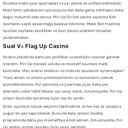
Əvvəlcə mobil oyun ipad tablet və ya i phone ilə istifadə edilməlidir.
Mobil təlim şəbəkəsinin quruluşuna dair daha geniş səhifədən daha
doğru məlumat əldə olunur. Pin-Up On line casino saytında Slot
oyunlarını seçib qazanmağa başlaya bilərsiniz. Mobil Slot machine
oyunları saytdakı eksikliklər və bəzi işləmə problemi olmadan
yoxlanılmalıdır.
Sual Və Flag Up Casino
Onların çeşidində daha çox yeniliklər və eksklüziv oyunlar görmək
istərdim. Pin-Up maraqlı üsluba və müxtəlif oyunlara malik
kazinodur. Mən onların slotlarını və stolüstü oyunlarını oynamaqdan”
“həzz alıram və onların promosyonlarını və bonuslarını yüksək
qiymətləndirirəm. Pul yatırmaq və çıxarmaq üçün daha çox
alternativ yollar təklif etsələr çox yaxşı olardı. Ümumiyyətlə, Pin-Up
onlayn kazinoda oynamaq üçün xoş bir yerdir.
Onlar oyunların böyük seçimini təklif edirlər və hər kəs öz zövqünə
uyğun bir şey tapa biləcək. Bununla belə, onların loyallıq
proqramında daha çox müxtəlifliyə ümid edirəm. Ümumiyyətlə, Pin-
Up onlayn qumar oyunları üçün yaxşı seçimdir.