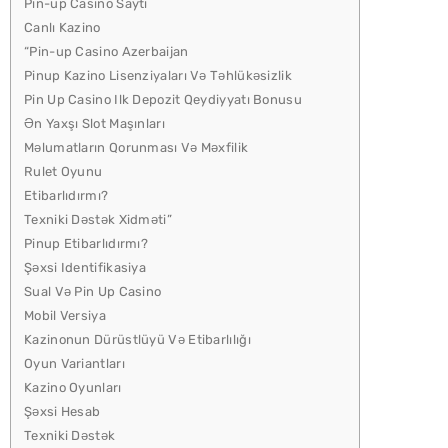
Pin-up Casino Saytı
Canlı Kazino
“Pin-up Casino Azerbaijan
Pinup Kazino Lisenziyaları Və Təhlükəsizlik
Pin Up Casino Ilk Depozit Qeydiyyatı Bonusu
Ən Yaxşı Slot Maşınları
Məlumatların Qorunması Və Məxfilik
Rulet Oyunu
Etibarlıdırmı?
Texniki Dəstək Xidməti”
Pinup Etibarlıdırmı?
Şəxsi Identifikasiya
Sual Və Pin Up Casino
Mobil Versiya
Kazinonun Dürüstlüyü Və Etibarlılığı
Oyun Variantları
Kazino Oyunları
Şəxsi Hesab
Texniki Dəstək