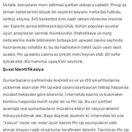
Üstəlik, bonusların mərc edilməsi şərtləri olduqca sadədir. Pinup az
idman tədbirlərinin böyük bir seçimini bəyənir, hətta Gal futbolu,
netbol, ​​atışma, 3×3 basketbol kimi nadir idman növlərinə mərclər
var. Esports ayrıca bölməyə köçürülüb, bütün populyar oyunlar
üçün proqnozlar vermək mümkündür. Statistikaya və matç
nəticələrinə malik bölmələrin birbaşa pin upward casino saytında
hazırlanması rahatdır ki, bu da hadisələrin təhlili üçün vaxtı xeyli
azaldır. Pin upwards casino az şirkəti məni heyran etdi. 20 nəfər
iştirak etdi. Biz hamımız uşaq kimi sevinirik.
Şəxsi Identifikasiya
Qumarbazların şərhlərində Android os və ya iOS smartfonlarına
yükləmək asan olan Pin Upward casino azerbaycan tətbiqi haqqında
müsbət hekayələr görə bilərsiniz. İnternetdə kazino və bukmeker
kontoru haqqında mənfi rəylər də va Pin Up. Bu cür şərhləri
asanlıqla real qumarbazların müzakirə etdiyi bir neçə problemli
mövzuya bölmək olar. Başa düşmək lazımdır ki, İnternetdə bir çox
“xüsusi” rəylər var, onlar üçün kazino Pin Up oyunçularını cəlb
etmək istəyən rəqib strukturlar tərəfindən ödənilir. Təxminən Pin Up