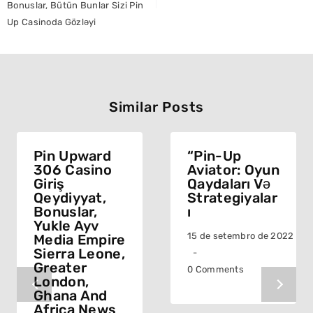
Bonuslar, Bütün Bunlar Sizi Pin
Up Casinoda Gözləyi
Similar Posts
Pin Upward
“pin-Up
306 Casino
Aviator: Oyun
Giriş
Qaydaları Və
Qeydiyyat,
Strategiyalar
Bonuslar,
I
Yukle Ayv
15 de setembro de 2022
Media Empire
Sierra Leone,
Greater
0 Comments
London,
Ghana And
Africa News