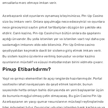
əmsallarla mərc etməyə imkan verir.
Azərbaycanlı slot oyunlarını oynamaq istəyirsinizsə, Pin-Up Casino
sizə bu imkanı verir. Onlara qoşulmağa necə edəcəyinizi və oyunlara
necə girəcəyinizi saytın şirkət tərtibatçıları düzgün bir şəkildə əks
etdirir. Canlı kazino, Pin-Up Casino’nun bütün onlara da qapılarını
açdığı ünvandır. Bu yolla istənilən yer və istənilən vaxt rəyi daha çox
saxlamağın imkanını əldə edə bilərsiniz. Pin-Up Online casino
qeydiyyatdan keçməklə daxili bir sistemə giriş etmək imkanı verir.
Bu sistem kazino üzvlərinə verilmiş bonusdur və onlar kazino
oyunlarının müxtəlif və xüsusi metodlarından birini xidmətə çıxarır.
Pinup Etibarlıdırmı?
Yaşıl və qırmızı elementləri ilə açıq rənglərdə hazırlanmışdır. Portal
vasitəsilə rahat naviqasiyanı da qeyd etmək lazımdır, bunun
sayəsində hətta onlayn bahis dünyasında en yeni başlayanlar üçün
də bununla məşğul olmaq çətin olmayacaq. Bu gün Casino Pin Up
Azərbaycanın ən yaxşı qumar resurslarının müstəqil reytinqlərində
lider mövqeləri tutur Oyunçular uduşları istənilən bank kartına və ya