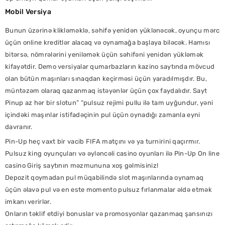
Mobil Versiya
Bunun üzərinə klikləməklə, səhifə yenidən yüklənəcək, oyunçu mərc
üçün online kreditlər alacaq və oynamağa başlaya biləcək. Hamısı
bitərsə, nömrələrini yeniləmək üçün səhifəni yenidən yükləmək
kifayətdir. Demo versiyalar qumarbazların kazino saytında mövcud
olan bütün maşınları sınaqdan keçirməsi üçün yaradılmışdır. Bu,
müntəzəm olaraq qazanmaq istəyənlər üçün çox faydalıdır. Sayt
Pinup az hər bir slotun” “pulsuz rejimi pullu ilə tam uyğundur, yəni
içindəki maşınlar istifadəçinin pul üçün oynadığı zamanla eyni
davranır.
Pin-Up heç vaxt bir vacib FIFA matçını və ya turnirini qaçırmır.
Pulsuz king oyunçuları və əyləncəli casino oyunları ilə Pin-Up On line
casino Giriş saytının məzmununa xoş gəlmisiniz!
Depozit qoymadan pul müqabilində slot maşınlarında oynamaq
üçün əlavə pul və en este momento pulsuz fırlanmalar əldə etmək
imkanı verirlər.
Onların təklif etdiyi bonuslar və promosyonlar qazanmaq şansınızı