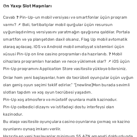
Ən Yaxşı Slot Maşınları
Cavab ❓ Pin-Up-un mobil versiyası və smartfonlar üçün proqram
varmı? 📌 Bəli, tərtibatçılar mobil qurğular üçün resursun
uyğunlaşdırılmış versiyasını yaratmağın qayğısına qaldılar. Portala
smartfon və ya planşetdən daxil olsanız, Flag Up mobil avtomatik
olaraq açılacaq. IOS və Android mobil əməliyyat sistemləri üçün
xüsusi Pin-Up on line casino proqramları da hazırlanıb. ❓ Mobil
cihazlara proqramları haradan və necə yükləmək olar? 📌 iOS üçün
Pin-Up proqramını Application Store vasitəsilə yükləyə bilərsiniz.
Onlar həm yeni başlayanlar, həm də təcrübəli oyunçular üçün uyğun
olan geniş oyun seçimi təklif edirlər.” “[newline]Mən burada sevimli
slotları tapdım və xoş oyun təcrübəsi yaşadım.
Pin-Up xoş atmosferə və müxtəlif oyunlara malik kazinodur.
Pin-Up cəlbedici dizaynı və istifadəçi dostu interfeysi olan
kazinodur.
Bu əlaqə vasitəsilə oyunçulara casino oyunlarına çıxmaq və kazino
oyunlarını oynaq imkanı verilir.
Hazırda en yeni başlayanlar minimum 55 AZN əmanəti doldurduqda