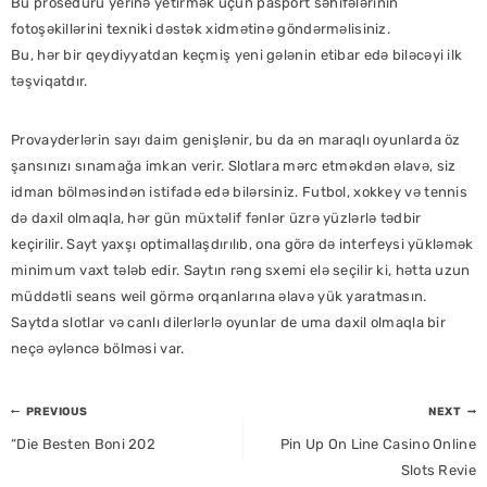
Bu proseduru yerinə yetirmək üçün pasport səhifələrinin
fotoşəkillərini texniki dəstək xidmətinə göndərməlisiniz.
Bu, hər bir qeydiyyatdan keçmiş yeni gələnin etibar edə biləcəyi ilk
təşviqatdır.
Provayderlərin sayı daim genişlənir, bu da ən maraqlı oyunlarda öz
şansınızı sınamağa imkan verir. Slotlara mərc etməkdən əlavə, siz
idman bölməsindən istifadə edə bilərsiniz. Futbol, xokkey və tennis
də daxil olmaqla, hər gün müxtəlif fənlər üzrə yüzlərlə tədbir
keçirilir. Sayt yaxşı optimallaşdırılıb, ona görə də interfeysi yükləmək
minimum vaxt tələb edir. Saytın rəng sxemi elə seçilir ki, hətta uzun
müddətli seans weil görmə orqanlarına əlavə yük yaratmasın.
Saytda slotlar və canlı dilerlərlə oyunlar de uma daxil olmaqla bir
neçə əyləncə bölməsi var.
Navegação
PREVIOUS
NEXT
De
“Die Besten Boni 202
Pin Up On Line Casino Online
Post
Slots Revie