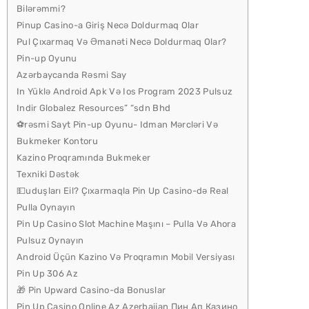
Bilərəmmi?
Pinup Casino-a Giriş Necə Doldurmaq Olar
Pul Çıxarmaq Və Əmanəti Necə Doldurmaq Olar?
Pin-up Oyunu
Azərbaycanda Rəsmi Say
In Yüklə Android Apk Və Ios Program 2023 Pulsuz
Indir Globalez Resources” “sdn Bhd
⚽rəsmi Sayt Pin-up Oyunu- Idman Mərcləri Və
Bukmeker Kontoru
Kazino Proqramında Bukmeker
Texniki Dəstək
💵uduşları Eil? Çıxarmaqla Pin Up Casino-də Real
Pulla Oynayın
Pin Up Casino Slot Machine Maşını – Pulla Və Ahora
Pulsuz Oynayın
Android Üçün Kazino Və Proqramın Mobil Versiyası
Pin Up 306 Az
🎁 Pin Upward Casino-da Bonuslar
Pin Up Casino Online Az Azerbaijan Пин Ап Казино