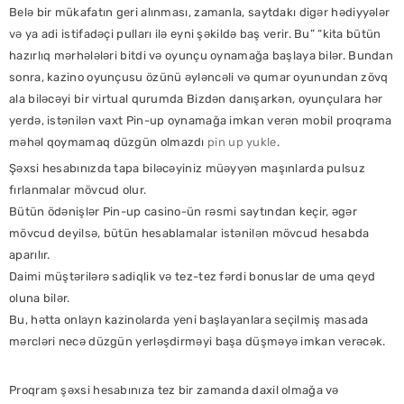
Belə bir mükafatın geri alınması, zamanla, saytdakı digər hədiyyələr
və ya adi istifadəçi pulları ilə eyni şəkildə baş verir. Bu” “kita bütün
hazırlıq mərhələləri bitdi və oyunçu oynamağa başlaya bilər. Bundan
sonra, kazino oyunçusu özünü əyləncəli və qumar oyunundan zövq
ala biləcəyi bir virtual qurumda Bizdən danışarkən, oyunçulara hər
yerdə, istənilən vaxt Pin-up oynamağa imkan verən mobil proqrama
məhəl qoymamaq düzgün olmazdı
pin up yukle
.
Şəxsi hesabınızda tapa biləcəyiniz müəyyən maşınlarda pulsuz
fırlanmalar mövcud olur.
Bütün ödənişlər Pin-up casino-ün rəsmi saytından keçir, əgər
mövcud deyilsə, bütün hesablamalar istənilən mövcud hesabda
aparılır.
Daimi müştərilərə sadiqlik və tez-tez fərdi bonuslar de uma qeyd
oluna bilər.
Bu, hətta onlayn kazinolarda yeni başlayanlara seçilmiş masada
mərcləri necə düzgün yerləşdirməyi başa düşməyə imkan verəcək.
Proqram şəxsi hesabınıza tez bir zamanda daxil olmağa və