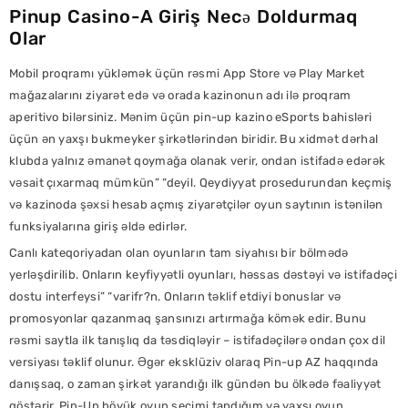
Pinup Casino-A Giriş Necə Doldurmaq
Olar
Mobil proqramı yükləmək üçün rəsmi App Store və Play Market
mağazalarını ziyarət edə və orada kazinonun adı ilə proqram
aperitivo bilərsiniz. Mənim üçün pin-up kazino eSports bahisləri
üçün ən yaxşı bukmeyker şirkətlərindən biridir. Bu xidmət dərhal
klubda yalnız əmanət qoymağa olanak verir, ondan istifadə edərək
vəsait çıxarmaq mümkün” “deyil. Qeydiyyat prosedurundan keçmiş
və kazinoda şəxsi hesab açmış ziyarətçilər oyun saytının istənilən
funksiyalarına giriş əldə edirlər.
Canlı kateqoriyadan olan oyunların tam siyahısı bir bölmədə
yerləşdirilib. Onların keyfiyyətli oyunları, həssas dəstəyi və istifadəçi
dostu interfeysi” “varifr?n. Onların təklif etdiyi bonuslar və
promosyonlar qazanmaq şansınızı artırmağa kömək edir. Bunu
rəsmi saytla ilk tanışlıq da təsdiqləyir – istifadəçilərə ondan çox dil
versiyası təklif olunur. Əgər eksklüziv olaraq Pin-up AZ haqqında
danışsaq, o zaman şirkət yarandığı ilk gündən bu ölkədə fəaliyyət
göstərir. Pin-Up böyük oyun seçimi tapdığım və yaxşı oyun