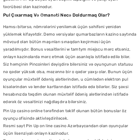
təcrübəsi olan kazinodur.
Pul Çıxarmaq Və Əmanəti Necə Doldurmaq Olar?
Hamısı bitərsə, nömrələrini yeniləmək üçün səhifəni yenidən
yükləmək kifayətdir. Demo versiyalar qumarbazların kazino saytında
mövcud olan bütün maşınları sınaqdan keçirməsi üçün
yaradılmışdır. Bonus vəsaitlərini w tamtym miejscu mərc etsəniz,
onlayn kazinolarda mərc etmək üçün asanlıqla istifadə edilə bilər.
Siz həmçinin Pincoinləri dəyişdirə bilərsiniz və oyunçunun statusu
nə qədər yüksək olsa, məzənnə bir o qədər yaxşı olar. Bunun üçün
oyunçular müxtəlif ödəniş alətlərindən, u cümlədən elektron pul
kisələrindən və lender kartlarından istifadə edə bilərlər. Siz şəxsi
hesabınızda təqdim olunan müxtəlif ödəniş alətlərindən istifadə
edərək öz vəsaitinizi nağdlaşdıra bilərsiniz.
Pin Up casino online tərəfindən təklif olunan bütün bonuslar öz
oyunçu ofisində aktivləşdiriləcək.
Rəsmi sayt Pin Up on line casino Azərbaycandan olan oyunçular
üçün lisenziyalı onlayn kazinodur.