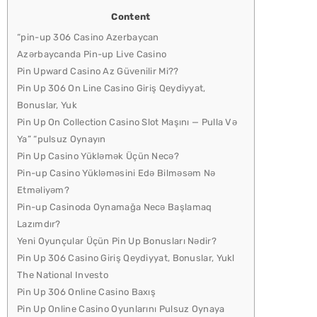
Content
“pin-up 306 Casino Azerbaycan
Azərbaycanda Pin-up Live Casino
Pin Upward Casino Az Güvenilir Mi??
Pin Up 306 On Line Casino Giriş Qeydiyyat,
Bonuslar, Yuk
Pin Up On Collection Casino Slot Maşını — Pulla Və
Ya” “pulsuz Oynayın
Pin Up Casino Yükləmək Üçün Necə?
Pin-up Casino Yükləməsini Edə Bilməsəm Nə
Etməliyəm?
Pin-up Casinoda Oynamağa Necə Başlamaq
Lazımdır?
Yeni Oyunçular Üçün Pin Up Bonusları Nədir?
Pin Up 306 Casino Giriş Qeydiyyat, Bonuslar, Yukl
The National Investo
Pin Up 306 Online Casino Baxış
Pin Up Online Casino Oyunlarını Pulsuz Oynaya