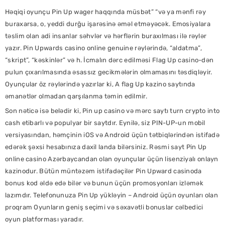
Həqiqi oyunçu Pin Up wager haqqında müsbət” “və ya mənfi rəy
buraxarsa, o, yeddi durğu işarəsinə əməl etməyəcək. Emosiyalara
təslim olan adi insanlar səhvlər və hərflərin buraxılması ilə rəylər
yazır. Pin Upwards casino online genuine rəylərində, “aldatma”,
“skript”, “kəskinlər” və h. İcmalın dərc edilməsi Flag Up casino-dən
pulun çıxarılmasında əsassız gecikmələrin olmamasını təsdiqləyir.
Oyunçular öz rəylərində yazırlar ki, A flag Up kazino saytında
əmanətlər olmadan qarşılanma təmin edilmir.
Son nəticə isə belədir ki, Pin up casino və mərc saytı turn crypto into
cash etibarlı və populyar bir saytdır. Eynilə, siz PIN-UP-un mobil
versiyasından, həmçinin iOS və Android üçün tətbiqlərindən istifadə
edərək şəxsi hesabınıza daxil landa bilərsiniz. Rəsmi sayt Pin Up
online casino Azərbaycandan olan oyunçular üçün lisenziyalı onlayn
kazinodur. Bütün müntəzəm istifadəçilər Pin Upward casinoda
bonus kod əldə edə bilər və bunun üçün promosyonları izləmək
lazımdır. Telefonunuza Pin Up yükləyin – Android üçün oyunları olan
proqram Oyunların geniş seçimi və səxavətli bonuslar cəlbedici
oyun platforması yaradır.