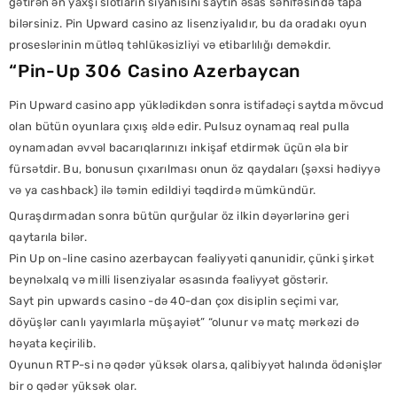
gətirən ən yaxşı slotların siyahısını saytın əsas səhifəsində tapa
bilərsiniz. Pin Upward casino az lisenziyalıdır, bu da oradakı oyun
proseslərinin mütləq təhlükəsizliyi və etibarlılığı deməkdir.
“pin-Up 306 Casino Azerbaycan
Pin Upward casino app yüklədikdən sonra istifadəçi saytda mövcud
olan bütün oyunlara çıxış əldə edir. Pulsuz oynamaq real pulla
oynamadan əvvəl bacarıqlarınızı inkişaf etdirmək üçün əla bir
fürsətdir. Bu, bonusun çıxarılması onun öz qaydaları (şəxsi hədiyyə
və ya cashback) ilə təmin edildiyi təqdirdə mümkündür.
Quraşdırmadan sonra bütün qurğular öz ilkin dəyərlərinə geri
qaytarıla bilər.
Pin Up on-line casino azerbaycan fəaliyyəti qanunidir, çünki şirkət
beynəlxalq və milli lisenziyalar əsasında fəaliyyət göstərir.
Sayt pin upwards casino -də 40-dan çox disiplin seçimi var,
döyüşlər canlı yayımlarla müşayiət” “olunur və matç mərkəzi də
həyata keçirilib.
Oyunun RTP-si nə qədər yüksək olarsa, qalibiyyət halında ödənişlər
bir o qədər yüksək olar.