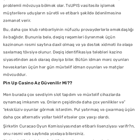
problemli mövzuya bölmək olar. TsUPIS vasitəsilə işləmək
müştərilərə uduşların sürətli və etibarlı şəkildə ödənilməsinə
zəmanət verir.
Bu, daha çox klub rəhbərliyinin nüfuzlu provayderlərlə əməkdaşlığı
ilə bağlıdır. Bununla belə, dəqiq rəqəmləri öyrənmək üçün
kazinonun rəsmi saytına daxil olmaq və ya dəstək xidməti ilə əlaqə
saxlamaq tövsiyə olunur. Dəqiq identifikasiya tələbləri kazino
siyasətindən asılı olaraq dəyişə bilər. Bütün idman mərc oyunları
həvəskarları üçün hər gün müxtəlif idman oyunları və matçlar
mövcuddur.
Pin Up Casino Az Güvenilir Mi??
Mən burada çox sevdiyim slot tapdım və müxtəlif cihazlarda
oynamaq imkanım va. Onların çeşidində daha çox yeniliklər və”
“eksklüziv oyunlar görmək istərdim. Pul yatırmaq və çıxarmaq üçün
daha çox alternativ yollar təklif etsələr çox yaxşı olardı.
Şirkətin Curacao Oyun Komissiyasından etibarlı lisenziyası varifr?n,
onu rəsmi veb saytında yoxlaya bilərsiniz.