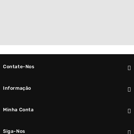
Contate-Nos
Informação
Minha Conta
Siga-Nos