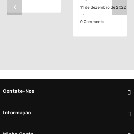
11 de dezembro de 2022
0 Comments
Contate-Nos
Informação