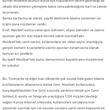
Bunlar öncelikle oyunun dürüstlük koşullarının yerine getirildiği bir
odada düzenlenen çekilişlere bahis oynayabileceğiniz kart ve zaman
oyunlarıdır.
Banka kartlarına ek olarak, çeşitli elektronik ödeme sistemleri ve
kripto para cüzdanları vardır.
Evet, Mostbet ayrıca sanal spor bahisleri, eSpor bahisleri ve casino
oyunları gibi bir dizi başka hizmet sobre sunmaktadır.
Mostbet’teki canlı casino, kullanıcıların bir video yayını aracılığıyla
gerçek zamanlı krupiyelerle casino oyunları oynamasına olanak
tanıyan bir özelliktir.
Bu teklif Mostbet’teki bahis deneyiminizi başlatmanın mükemmel
bir yoludur.
Bu, Türkiye’de ve diğer bazı ülkelerde çok sayıda hale gelen ödeme
kısıtlamalarını atlamanıza olanak tanır. Mostbet, kullanıcılara
karşılaşabilecekleri her türlü sorunda yardımcı olmak için Canlı
Sohbet, E-posta ve Telegram aracılığıyla 7/24 müşteri desteği
sağlar. Ayrıca internet sitesinde, kullanıcılara sorularına hızlı
çözümler sunmak için sık sorulan sorulara yanıt veren kapsamlı bir