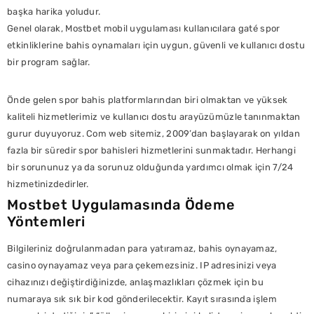
başka harika yoludur.
Genel olarak, Mostbet mobil uygulaması kullanıcılara gaté spor
etkinliklerine bahis oynamaları için uygun, güvenli ve kullanıcı dostu
bir program sağlar.
Önde gelen spor bahis platformlarından biri olmaktan ve yüksek
kaliteli hizmetlerimiz ve kullanıcı dostu arayüzümüzle tanınmaktan
gurur duyuyoruz. Com web sitemiz, 2009’dan başlayarak on yıldan
fazla bir süredir spor bahisleri hizmetlerini sunmaktadır. Herhangi
bir sorununuz ya da sorunuz olduğunda yardımcı olmak için 7/24
hizmetinizdedirler.
Mostbet Uygulamasında Ödeme
Yöntemleri
Bilgileriniz doğrulanmadan para yatıramaz, bahis oynayamaz,
casino oynayamaz veya para çekemezsiniz. IP adresinizi veya
cihazınızı değiştirdiğinizde, anlaşmazlıkları çözmek için bu
numaraya sık sık bir kod gönderilecektir. Kayıt sırasında işlem