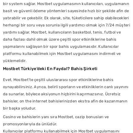
bir system sağlar. Mostbet uygulamasının kullanıcıları, uygulamanın
basit ve güvenli ödeme yöntemleri sayesinde hızlı bir şekilde afin de
yatırabilir ve çekebilir. Ek olarak, site, tüketicilere sahip olabilecekleri
herhangi bir soru veya sorunla ilgili yardımcı olmak için 7/24 müşteri
yardımı sağlar. Mostbet, kullanıcıların basketbol, tenis, futbol ve
daha fazlası dahil olmak üzere çeşitli spor etkinliklerine bahis
yapmalarını sağlayan bir spor bahis uygulamasıdır. Kullanıcılar
platformu kullanabilmek için Mostbet uygulamasını indirmeli ve
yüklemelidir.
Mostbet Türkiye’deki En Faydal? Bahis Şirketi
Evet, Mostbet’te çeşitli uluslararası spor etkinliklerine bahis
oynayabilirsiniz. Ayrıca, belirli sporların ve etkinliklerin canlı yayınını
da sunarlar, böylece aksiyonun hiçbirini kaçırmazsınız. Ücretsiz
bahisler, on the internet bahislerinizden ekstra afin de kazanmanın
bir başka yoludur.
Casino ve bahislerin yanı sıra Mostbet, cazip bonusları ve
promosyonlarıyla da ünlüdür.
Kullanıcılar platformu kullanabilmek için Mostbet uygulamasını