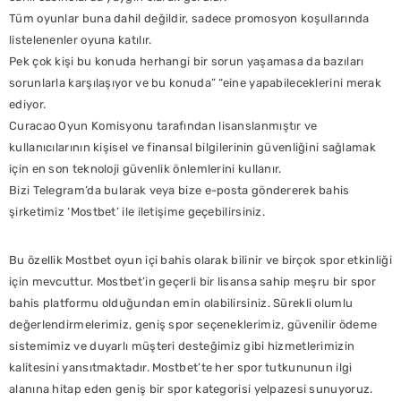
Tüm oyunlar buna dahil değildir, sadece promosyon koşullarında
listelenenler oyuna katılır.
Pek çok kişi bu konuda herhangi bir sorun yaşamasa da bazıları
sorunlarla karşılaşıyor ve bu konuda” “eine yapabileceklerini merak
ediyor.
Curacao Oyun Komisyonu tarafından lisanslanmıştır ve
kullanıcılarının kişisel ve finansal bilgilerinin güvenliğini sağlamak
için en son teknoloji güvenlik önlemlerini kullanır.
Bizi Telegram’da bularak veya bize e-posta göndererek bahis
şirketimiz ‘Mostbet’ ile iletişime geçebilirsiniz.
Bu özellik Mostbet oyun içi bahis olarak bilinir ve birçok spor etkinliği
için mevcuttur. Mostbet’in geçerli bir lisansa sahip meşru bir spor
bahis platformu olduğundan emin olabilirsiniz. Sürekli olumlu
değerlendirmelerimiz, geniş spor seçeneklerimiz, güvenilir ödeme
sistemimiz ve duyarlı müşteri desteğimiz gibi hizmetlerimizin
kalitesini yansıtmaktadır. Mostbet’te her spor tutkununun ilgi
alanına hitap eden geniş bir spor kategorisi yelpazesi sunuyoruz.