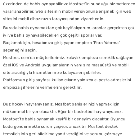
üzerinden de bahis oynayabilir ve Mostbet’in sunduğu hizmetlerden
yararlanabilirler. Web sitesinin mobil versiyonuna erişmek için web
sitesini mobil cihazınızın tarayıcısından ziyaret edin.
Burada bahis oynamaktan çok keyif alıyorum, oranlar gerçekten çok
iyi ve bahis oynayabilecekleri çok çeşitli sporlar var.
Başlamak için, hesabınıza giriş yapın empieza ‘Para Yatırma’
seçeneğini seçin.
Mostbet. com’da müşterilerimiz, kolaylık empieza esneklik sağlayan
özel iOS ve Android uygulamalarının yanı sıra masaüstü ve mobil
site aracılığıyla hizmetlerimize kolayca erişebilirler.
Platformun giriş sayfası, kullanıcıların yalnızca e-posta adreslerini
empieza şifrelerini vermelerini gerektirir.
Buz hokeyi hayranıysanız, Mostbet bahislerinizi yapmak için
mükemmel bir yer olacaktır. Eğer bir basketbol hayranıysanız,
Mostbet’te bahis oynamak keyifli bir deneyim olacaktır. Oyuncu
kodu göndermekte sorun yaşıyor, ancak bir Mostbet destek
temsilcisinin geri bildirime yanıt verdiğini ve sorunu çözmeye