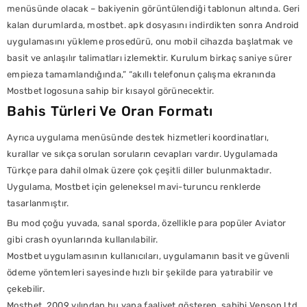
menüsünde olacak – bakiyenin görüntülendiği tablonun altında. Geri
kalan durumlarda, mostbet. apk dosyasını indirdikten sonra Android
uygulamasını yükleme prosedürü, onu mobil cihazda başlatmak ve
basit ve anlaşılır talimatları izlemektir. Kurulum birkaç saniye sürer
empieza tamamlandığında,” “akıllı telefonun çalışma ekranında
Mostbet logosuna sahip bir kısayol görünecektir.
Bahis Türleri Ve Oran Formatı
Ayrıca uygulama menüsünde destek hizmetleri koordinatları,
kurallar ve sıkça sorulan soruların cevapları vardır. Uygulamada
Türkçe para dahil olmak üzere çok çeşitli diller bulunmaktadır.
Uygulama, Mostbet için geleneksel mavi-turuncu renklerde
tasarlanmıştır.
Bu mod çoğu yuvada, sanal sporda, özellikle para popüler Aviator
gibi crash oyunlarında kullanılabilir.
Mostbet uygulamasının kullanıcıları, uygulamanın basit ve güvenli
ödeme yöntemleri sayesinde hızlı bir şekilde para yatırabilir ve
çekebilir.
Mostbet, 2009 yılından bu yana faaliyet gösteren, sahibi Venson Ltd