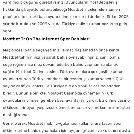
yardımcı olduğunu görebilirsiniz. Oyuncuların MostBet işleyişi
hakkında şikayette bulunabileceği Mostbet incelemeleri için en
popüler sitelerdeki bazı oyuncu incelemelerini derledik. Şirket 2008
yılında kuruldu ve 2009 yılında Türkiye online kumar pazarına giriş
yaptı.
Mostbet Tr On The Internet Spor Bahisleri
Maç öncesi bahis seçeneğimiz ile maç başlamadan önce kendi
Mostbet tahmininizi yaparak bahis oynayabilirsiniz, canlı bahis
seçeneğimiz ise maç devam ederken bahis yapmanıza olanak
sağlar. Mostbet Online casino, Türk oyunculara çok çeşitli kumar
oyunları sunan Türkiye merkezli bir çevrimiçi kumarhanedir. Çok
sayıda aktif kullanıcısı ile Türkiye’nin en popüler casinolarından
biridir. Bununla birlikte, Mostbet Casino’da oynamanın Türk
oyuncuların bilmesi gereken bazı avantajları vardır. Bu online casino
etkileyici bir oyun yelpazesi, cömert bonuslar ve mükemmel müşteri
desteği sunar.
Genel olarak, Mostbet mobil uygulaması kullanıcılara favori spor
etkinliklerine bahis oynamaları için uygun, güvenli ve kullanıcı dostu