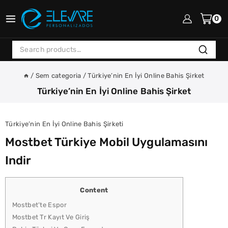
Skip
to
0
content
Search
Search
for:
/
Sem categoria
/
Türkiye’nin En İyi Online Bahis Şirket
Türkiye’nin En İyi Online Bahis Şirket
Türkiye’nin En İyi Online Bahis Şirketi
Mostbet Türkiye Mobil Uygulamasını
Indir
Content
Mostbet’te Espor
Mostbet Tr Kayıt Ve Giriş