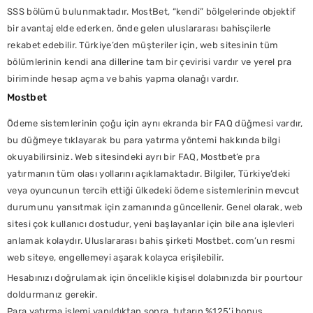
SSS bölümü bulunmaktadır. MostBet, “kendi” bölgelerinde objektif
bir avantaj elde ederken, önde gelen uluslararası bahisçilerle
rekabet edebilir. Türkiye’den müşteriler için, web sitesinin tüm
bölümlerinin kendi ana dillerine tam bir çevirisi vardır ve yerel pra
biriminde hesap açma ve bahis yapma olanağı vardır.
Mostbet
Ödeme sistemlerinin çoğu için aynı ekranda bir FAQ düğmesi vardır,
bu düğmeye tıklayarak bu para yatırma yöntemi hakkında bilgi
okuyabilirsiniz. Web sitesindeki ayrı bir FAQ, Mostbet’e pra
yatırmanın tüm olası yollarını açıklamaktadır. Bilgiler, Türkiye’deki
veya oyuncunun tercih ettiği ülkedeki ödeme sistemlerinin mevcut
durumunu yansıtmak için zamanında güncellenir. Genel olarak, web
sitesi çok kullanıcı dostudur, yeni başlayanlar için bile ana işlevleri
anlamak kolaydır. Uluslararası bahis şirketi Mostbet. com’un resmi
web siteye, engellemeyi aşarak kolayca erişilebilir.
Hesabınızı doğrulamak için öncelikle kişisel dolabınızda bir pourtour
doldurmanız gerekir.
Para yatırma işlemi yapıldıktan sonra, tutarın %125’i bonus