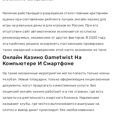
Наличие действующего разрешения стало главным критерием
оценки при составлении рейтинга лучших онлайн казино для
игры на реальные деньги для игроков из России. При его
отсутствии сайт автоматически исключается из списка
рекомендуемых, независимо от других факторов. В 2020 году
эта проблему решили искоренять постоянными проверками
таких заведений и выведением этой части экономики из тени.
Онлайн Казино Gametwist На
Компьютере И Смартфоне
На такие незаконные мероприятия могли попасть только члены
«клуба». Новые площадки, только оформляющие лицензионные
документы, могут предлагать качественные услуги. Без
лицензий онлайн казино работают и в тех странах, где есть
запреты на деятельность азартного бизнеса. Надежными
называют клубы, где честно выплачиваются выигрыши на
слотах и вывод денег происходит без необоснованных