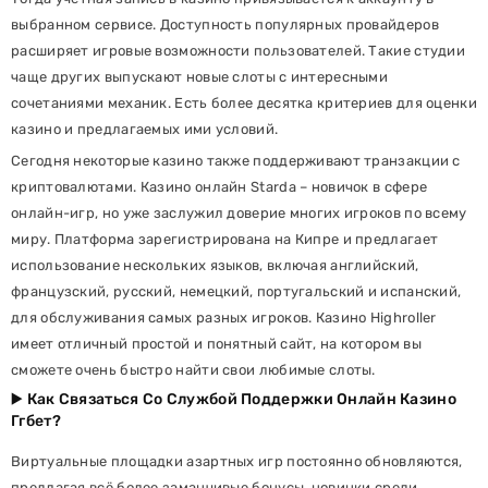
выбранном сервисе. Доступность популярных провайдеров
расширяет игровые возможности пользователей. Такие студии
чаще других выпускают новые слоты с интересными
сочетаниями механик. Есть более десятка критериев для оценки
казино и предлагаемых ими условий.
Сегодня некоторые казино также поддерживают транзакции с
криптовалютами. Казино онлайн Starda – новичок в сфере
онлайн-игр, но уже заслужил доверие многих игроков по всему
миру. Платформа зарегистрирована на Кипре и предлагает
использование нескольких языков, включая английский,
французский, русский, немецкий, португальский и испанский,
для обслуживания самых разных игроков. Казино Highroller
имеет отличный простой и понятный сайт, на котором вы
сможете очень быстро найти свои любимые слоты.
▶️ Как Связаться Со Службой Поддержки Онлайн Казино
Ггбет?
Виртуальные площадки азартных игр постоянно обновляются,
предлагая всё более заманчивые бонусы, новинки среди