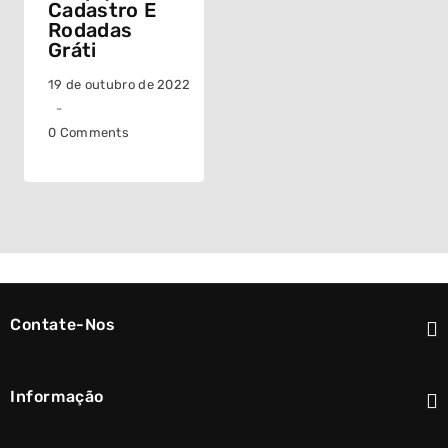
Cadastro E
Rodadas
Gráti
19 de outubro de 2022
0 Comments
Contate-Nos
Informação