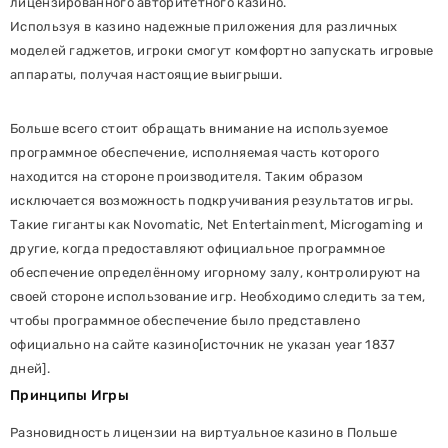
лицензированного авторитетного казино.
Используя в казино надежные приложения для различных
моделей гаджетов, игроки смогут комфортно запускать игровые
аппараты, получая настоящие выигрыши.
Больше всего стоит обращать внимание на используемое
программное обеспечение, исполняемая часть которого
находится на стороне производителя. Таким образом
исключается возможность подкручивания результатов игры.
Такие гиганты как Novomatic, Net Entertainment, Microgaming и
другие, когда предоставляют официальное программное
обеспечение определённому игорному залу, контролируют на
своей стороне использование игр. Необходимо следить за тем,
чтобы программное обеспечение было представлено
официально на сайте казино[источник не указан year 1837
дней].
Принципы Игры
Разновидность лицензии на виртуальное казино в Польше