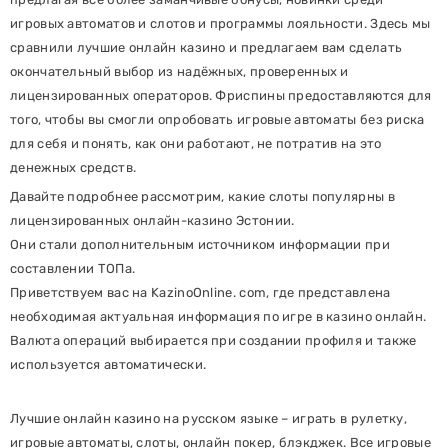
игровых автоматов и слотов и программы лояльности. Здесь мы
сравнили лучшие онлайн казино и предлагаем вам сделать
окончательный выбор из надёжных, проверенных и
лицензированных операторов. Фриспины предоставляются для
того, чтобы вы смогли опробовать игровые автоматы без риска
для себя и понять, как они работают, не потратив на это
денежных средств.
Давайте подробнее рассмотрим, какие слоты популярны в
лицензированных онлайн-казино Эстонии.
Они стали дополнительным источником информации при
составлении ТОПа.
Приветствуем вас на KazinoOnline. com, где представлена
необходимая актуальная информация по игре в казино онлайн.
Валюта операций выбирается при создании профиля и также
используется автоматически.
Лучшие онлайн казино на русском языке – играть в рулетку,
игровые автоматы, слоты, онлайн покер, блэкджек. Все игровые