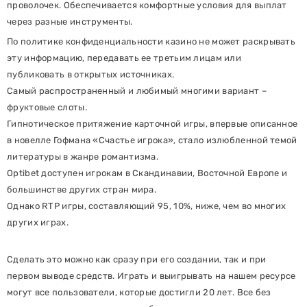
проволочек. Обеспечивается комфортные условия для выплат
через разные инструменты.
По политике конфиденциальности казино не может раскрывать
эту информацию, передавать ее третьим лицам или
публиковать в открытых источниках.
Самый распространенный и любимый многими вариант –
фруктовые слоты.
Гипнотическое притяжение карточной игры, впервые описанное
в новелле Гофмана «Счастье игрока», стало излюбленной темой
литературы в жанре романтизма.
Optibet доступен игрокам в Скандинавии, Восточной Европе и
большинстве других стран мира.
Однако RTP игры, составляющий 95, 10%, ниже, чем во многих
других играх.
Сделать это можно как сразу при его создании, так и при
первом выводе средств. Играть и выигрывать на нашем ресурсе
могут все пользователи, которые достигли 20 лет. Все без