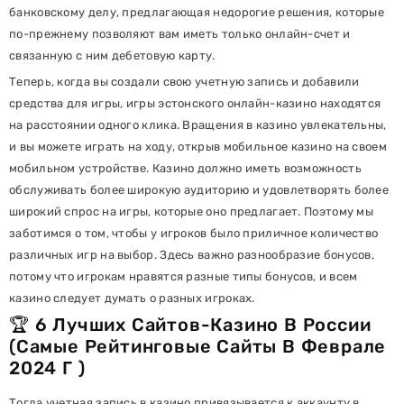
банковскому делу, предлагающая недорогие решения, которые
по-прежнему позволяют вам иметь только онлайн-счет и
связанную с ним дебетовую карту.
Теперь, когда вы создали свою учетную запись и добавили
средства для игры, игры эстонского онлайн-казино находятся
на расстоянии одного клика. Вращения в казино увлекательны,
и вы можете играть на ходу, открыв мобильное казино на своем
мобильном устройстве. Казино должно иметь возможность
обслуживать более широкую аудиторию и удовлетворять более
широкий спрос на игры, которые оно предлагает. Поэтому мы
заботимся о том, чтобы у игроков было приличное количество
различных игр на выбор. Здесь важно разнообразие бонусов,
потому что игрокам нравятся разные типы бонусов, и всем
казино следует думать о разных игроках.
🏆 6 Лучших Сайтов-Казино В России
(самые Рейтинговые Сайты В Феврале
2024 Г )
Тогда учетная запись в казино привязывается к аккаунту в