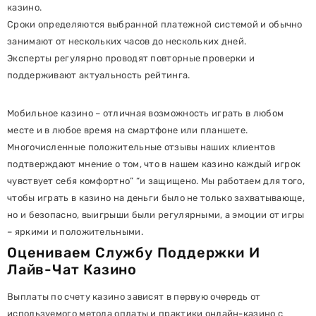
казино.
Сроки определяются выбранной платежной системой и обычно
занимают от нескольких часов до нескольких дней.
Эксперты регулярно проводят повторные проверки и
поддерживают актуальность рейтинга.
Мобильное казино – отличная возможность играть в любом
месте и в любое время на смартфоне или планшете.
Многочисленные положительные отзывы наших клиентов
подтверждают мнение о том, что в нашем казино каждый игрок
чувствует себя комфортно” “и защищено. Мы работаем для того,
чтобы играть в казино на деньги было не только захватывающе,
но и безопасно, выигрыши были регулярными, а эмоции от игры
– яркими и положительными.
Оцениваем Службу Поддержки И
Лайв-Чат Казино
Выплаты по счету казино зависят в первую очередь от
используемого метода оплаты и практики онлайн-казино с