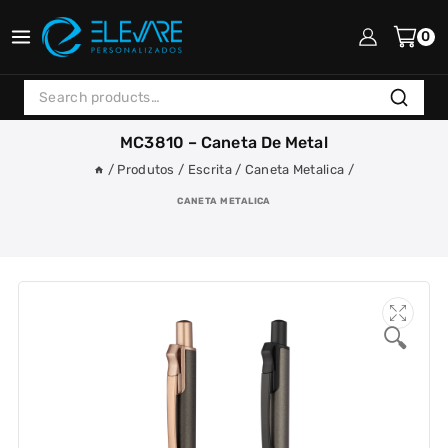
Skip
to
0
content
Search
Search
for:
MC3810 – Caneta De Metal
/
Produtos
/
Escrita
/
Caneta Metalica
/
CANETA METALICA
🔍