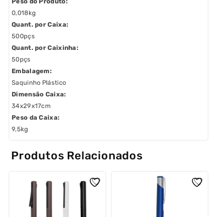
Peso do Produto:
0,018kg
Quant. por Caixa:
500pçs
Quant. por Caixinha:
50pçs
Embalagem:
Saquinho Plástico
Dimensão Caixa:
34x29x17cm
Peso da Caixa:
9,5kg
Produtos Relacionados