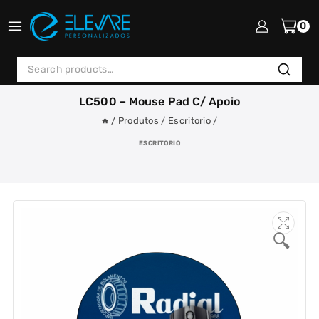
Skip
to
0
content
Search
Search
for:
LC500 – Mouse Pad C/ Apoio
/
Produtos
/
Escritorio
/
ESCRITORIO
🔍