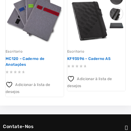
Escritorio
Escritorio
MC120 – Caderno de
KF93596 – Caderno A5
Anotações
0
0
out
Adicionar à lista de
out
of
o
Adicionar à lista de
desejos
d
of
5
desejos
5
Contate-Nos