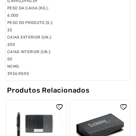
0,49×0,29×0,39
PESO DA CAIXA (KG.):
6.000
PESO DO PRODUTO (G.):
22
CAIXA EXTERIOR (UN.):
200
CAIXA INTERIOR (UN.):
50
NCMS:
3926.90.90
Produtos Relacionados