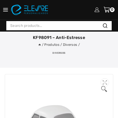
Skip
to
0
content
Search
Search
for:
KF98091 – Anti-Estresse
/
Produtos
/
Diversos
/
DIVERSOS
🔍