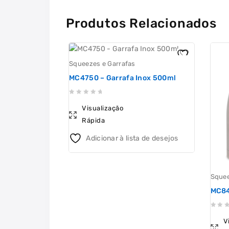
Produtos Relacionados
Squeezes e Garrafas
MC4750 – Garrafa Inox 500ml
0
Visualização
out
Rápida
of
5
Adicionar à lista de desejos
Squee
MC84
0
V
out