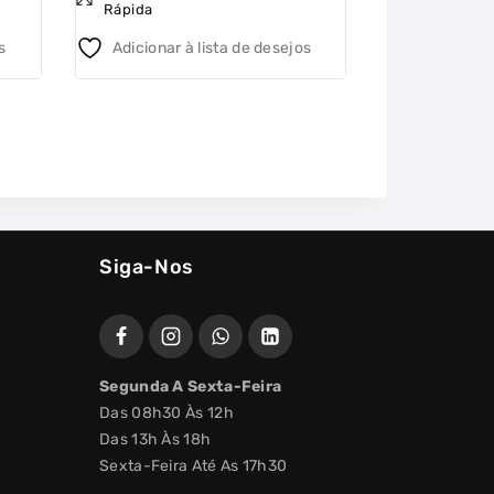
Rápida
Rápida
of
of
5
5
s
Adicionar à lista de desejos
Adicionar 
Siga-Nos
Segunda A Sexta-Feira
Das 08h30 Às 12h
Das 13h Às 18h
Sexta-Feira Até As 17h30