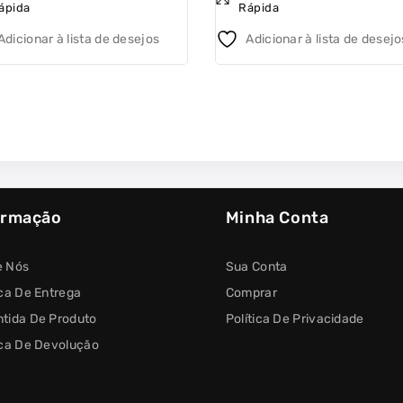
ápida
Rápida
of
5
Adicionar à lista de desejos
Adicionar à lista de desejo
ormação
Minha Conta
e Nós
Sua Conta
ica De Entrega
Comprar
tida De Produto
Política De Privacidade
ica De Devolução