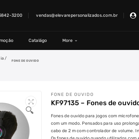
 3842-3200
vendas@elevarepersonalizados.com.br
omoção
Catalágo
More
ia
/
FONE DE OUVIDO
FONE DE OUVIDO
KF97135 – Fones de ouvido
🔍
Fones de ouvido para jogos com microfone
com um modo. Pensados para uso prolongad
cabo de 2 m com controlador de volume. I
Os fones de ouvido quando utilizados com