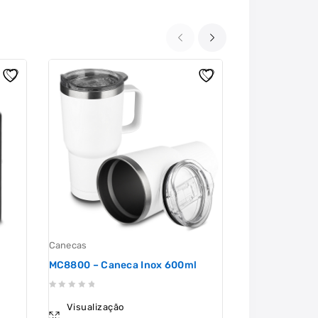
Canecas
Canecas
MC8800 – Caneca Inox 600ml
MC0160 – Cane
0
0
Visualização
Visualizaçã
out
out