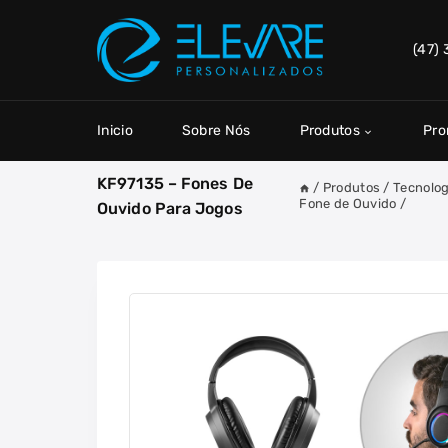
Skip
to
(47)
content
Inicio
Sobre Nós
Produtos
Pr
KF97135 – Fones De
/
Produtos
/
Tecnolog
Fone de Ouvido
/
Ouvido Para Jogos