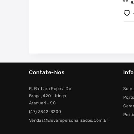
R
of
5
Contate-Nos
Inf
R. Bárbara Regina De
Sobr
Braga, 420 - Itinga,
Polít
Araquari - SC
Garan
(47) 3842-3200
Polít
Vendas@elevarepersonalizados.com.br