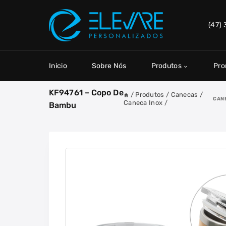
Skip
to
(47)
content
Inicio
Sobre Nós
Produtos
Pr
KF94761 – Copo De
/
Produtos
/
Canecas
/
CAN
Caneca Inox
/
Bambu