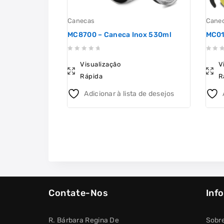
Canecas
Cane
MC8700 – Caneca Inox 530ml
MC01
0
0
Visualização
V
out
out
Rápida
R
of
of
5
5
Adicionar à lista de desejos
Contate-Nos
Inf
R. Bárbara Regina De
Sobr