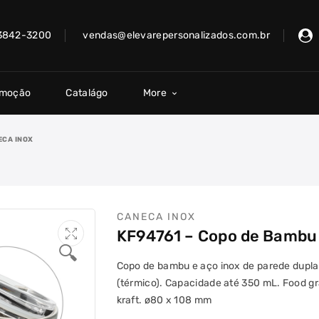
 3842-3200
vendas@elevarepersonalizados.com.br
omoção
Catalágo
More
ECA INOX
CANECA INOX
KF94761 – Copo de Bambu
🔍
Copo de bambu e aço inox de parede dupla 
(térmico). Capacidade até 350 mL. Food gr
kraft. ø80 x 108 mm