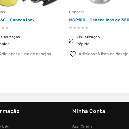
cas
Canecas
60 – Caneca Inox
MC9100 – Caneca Inox de 35
0
isualização
Visualização
out
ápida
Rápida
of
5
Adicionar à lista de desejos
Adicionar à lista de desejo
ormação
Minha Conta
e Nós
Sua Conta