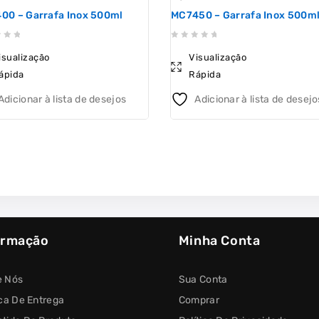
00 – Garrafa Inox 500ml
MC7450 – Garrafa Inox 500m
0
isualização
Visualização
out
ápida
Rápida
of
5
Adicionar à lista de desejos
Adicionar à lista de desejo
ormação
Minha Conta
e Nós
Sua Conta
ica De Entrega
Comprar