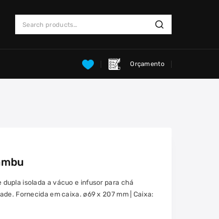
Search
Search
for:
Orçamento
ambu
dupla isolada a vácuo e infusor para chá
ade. Fornecida em caixa. ø69 x 207 mm | Caixa: