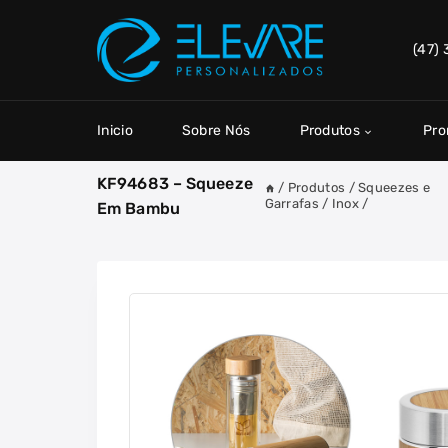
Skip
to
(47)
content
Inicio
Sobre Nós
Produtos
Pr
KF94683 – Squeeze
/
Produtos
/
Squeezes e
Garrafas
/
Inox
/
Em Bambu