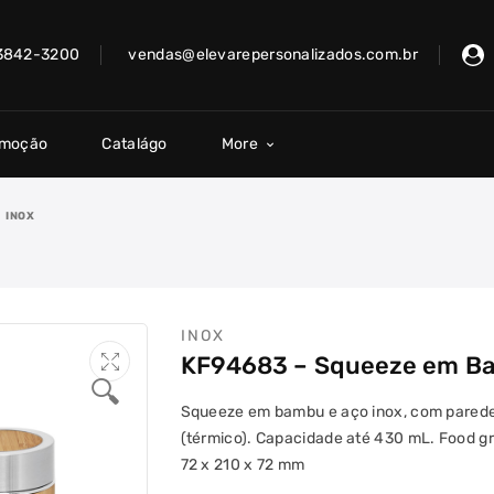
 3842-3200
vendas@elevarepersonalizados.com.br
omoção
Catalágo
More
INOX
INOX
KF94683 – Squeeze em B
🔍
Squeeze em bambu e aço inox, com parede 
(térmico). Capacidade até 430 mL. Food gr
72 x 210 x 72 mm