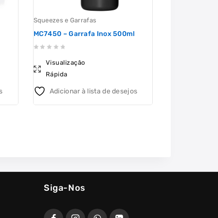
Squeezes e Garrafas
Squeezes e Garr
l
MC7450 – Garrafa Inox 500ml
CF18547 – Sq
0
0
Visualização
Visualizaçã
out
out
Rápida
Rápida
of
of
5
5
s
Adicionar à lista de desejos
Adicionar 
Siga-Nos