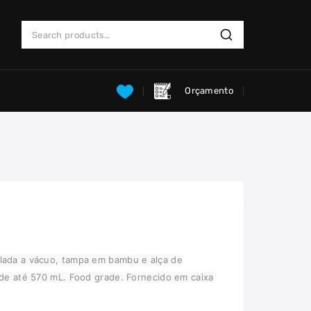
Search
Search
for:
Orçamento
lada a vácuo, tampa em bambu e alça de
ade até 570 mL. Food grade. Fornecido em caixa