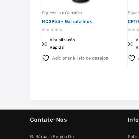
Squeezes e Garrafas
Squee
MC2955 – Garrafa Inox
CF17
0
0
Visualização
V
out
out
Rápida
R
of
of
5
5
Adicionar à lista de desejos
Contate-Nos
Inf
R. Bárbara Regina De
Sobr