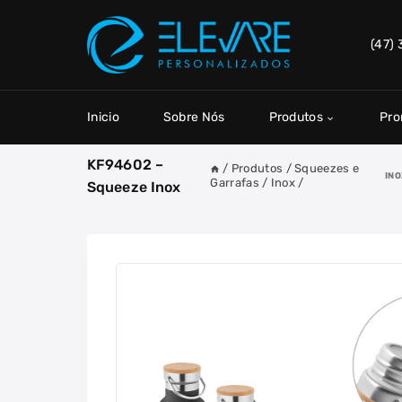
Skip
to
(47)
content
Inicio
Sobre Nós
Produtos
Pr
KF94602 –
/
Produtos
/
Squeezes e
IN
Garrafas
/
Inox
/
Squeeze Inox