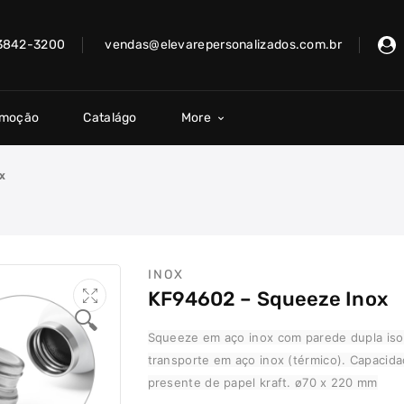
 3842-3200
vendas@elevarepersonalizados.com.br
omoção
Catalágo
More
OX
INOX
KF94602 – Squeeze Inox
🔍
Squeeze em aço inox com parede dupla iso
transporte em aço inox (térmico). Capacid
presente de papel kraft. ø70 x 220 mm