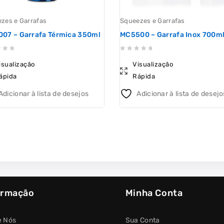
zes e Garrafas
Squeezes e Garrafas
007 – Garrafa Térmica 350ml
MC5500 – Garrafa Inox 700m
0
isualização
Visualização
out
ápida
Rápida
of
5
Adicionar à lista de desejos
Adicionar à lista de desejo
ormação
Minha Conta
e Nós
Sua Conta