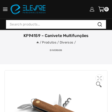
Skip
to
0
content
Search
Search
for:
KF94159 – Canivete Multifunções
/
Produtos
/
Diversos
/
DIVERSOS
🔍