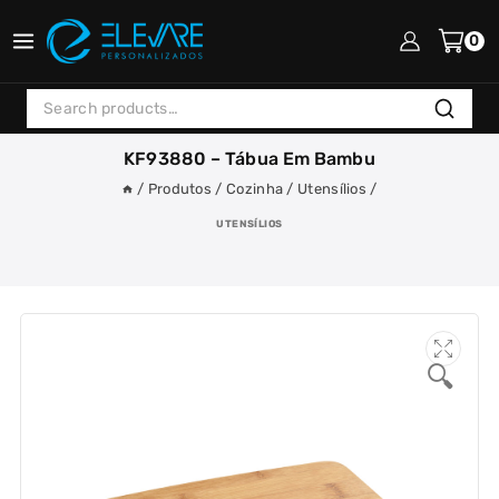
Skip
to
0
content
Search
Search
for:
KF93880 – Tábua Em Bambu
/
Produtos
/
Cozinha
/
Utensílios
/
UTENSÍLIOS
🔍