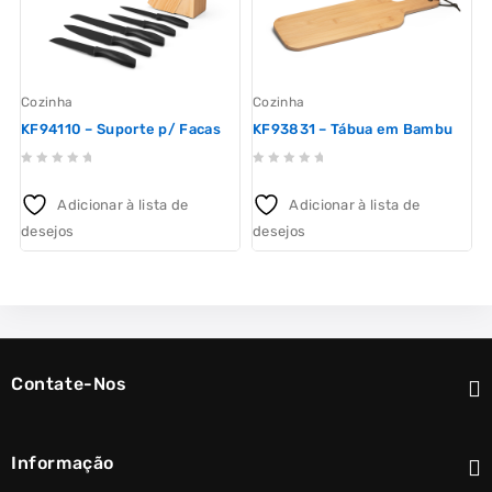
Cozinha
Cozinha
L
KF94110 – Suporte p/ Facas
KF93831 – Tábua em Bambu
K
0
0
out
out
Adicionar à lista de
Adicionar à lista de
of
of
desejos
desejos
o
5
5
d
Contate-Nos
Informação