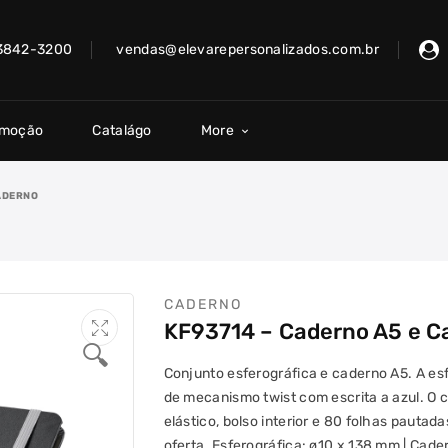
 3842-3200
vendas@elevarepersonalizados.com.br
omoção
Catalágo
More
ADERNO
CADERNO
KF93714 – Caderno A5 e C
🔍
Conjunto esferográfica e caderno A5. A esf
de mecanismo twist com escrita a azul. O c
elástico, bolso interior e 80 folhas pauta
oferta. Esferográfica: ø10 x 138 mm | Cade