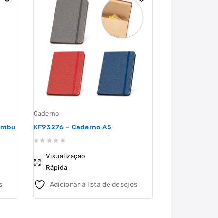
Caderno
Escritorio
ambu
KF93276 – Caderno A5
MC400 – Cade
0
0
Visualização
Visualizaçã
out
out
Rápida
Rápida
of
of
5
5
s
Adicionar à lista de desejos
Adicionar 