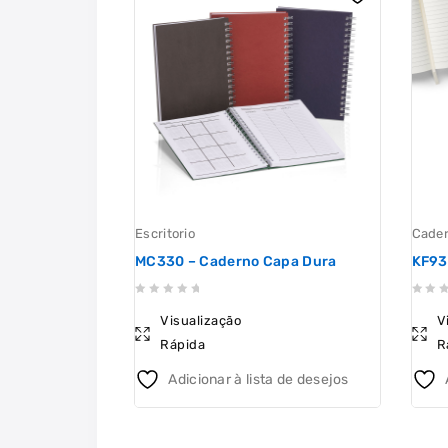
Escritorio
Cade
MC330 – Caderno Capa Dura
KF93
0
0
Visualização
V
out
out
Rápida
R
of
of
5
5
Adicionar à lista de desejos