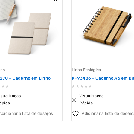
rno
Linha Ecológica
270 – Caderno em Linho
KF93486 – Caderno A6 em B
0
isualização
Visualização
out
ápida
Rápida
of
5
Adicionar à lista de desejos
Adicionar à lista de desejo