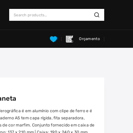
Search
Search
for:
Orçamento
aneta
erográfica é em alumínio com clipe de ferro e é
aderno A5 tem capa rígida, fita separadora,
das de cor marfim. Conjunto fornecido em caixa de
rno: 137 x 210 mm | Caixa: 190 x 240 x 30 mm