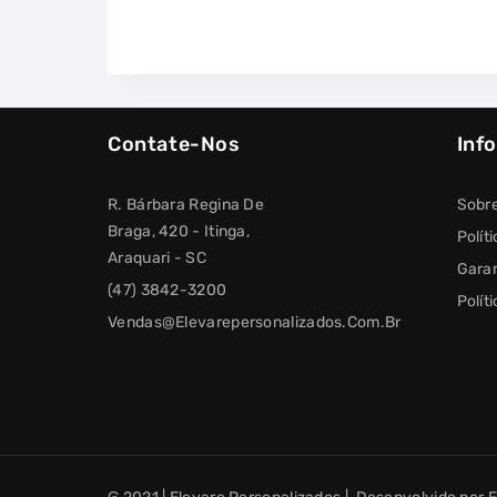
Contate-Nos
Inf
R. Bárbara Regina De
Sobr
Braga, 420 - Itinga,
Polít
Araquari - SC
Garan
(47) 3842-3200
Polít
Vendas@elevarepersonalizados.com.br