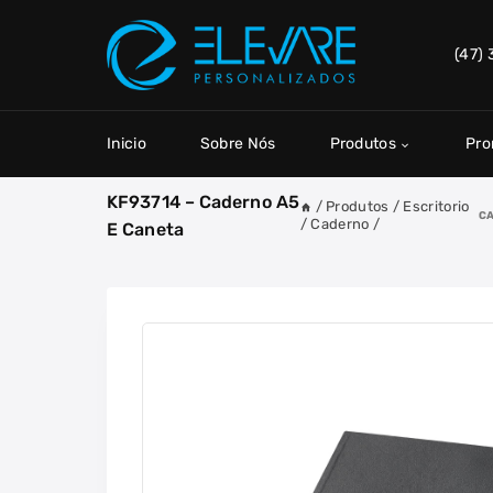
Skip
to
(47)
content
Inicio
Sobre Nós
Produtos
Pr
KF93714 – Caderno A5
/
Produtos
/
Escritorio
C
/
Caderno
/
E Caneta