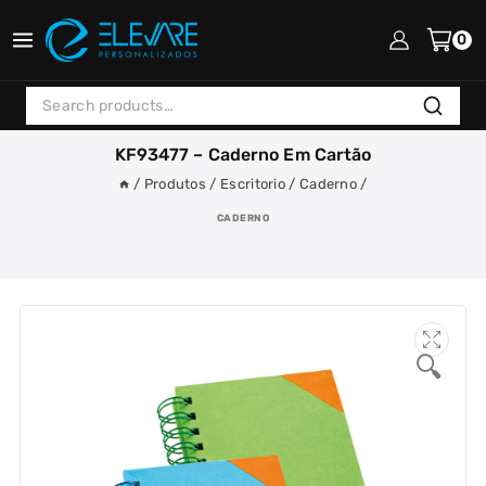
Skip
to
0
content
Search
Search
for:
KF93477 – Caderno Em Cartão
/
Produtos
/
Escritorio
/
Caderno
/
CADERNO
🔍