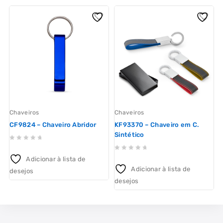
Chaveiros
Chaveiros
C
CF9824 – Chaveiro Abridor
KF93370 – Chaveiro em C.
C
Sintético
0
0
out
Adicionar à lista de
out
of
o
Adicionar à lista de
desejos
d
of
5
desejos
5