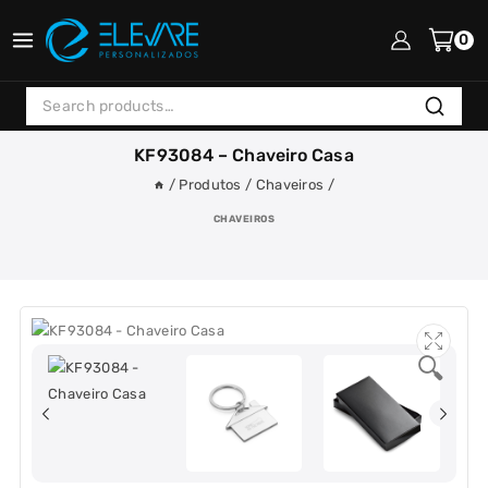
Skip
to
0
content
Search
Search
for:
KF93084 – Chaveiro Casa
/
Produtos
/
Chaveiros
/
CHAVEIROS
🔍