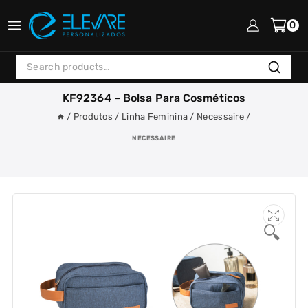
Skip
to
0
content
Search
Search
for:
KF92364 – Bolsa Para Cosméticos
/
Produtos
/
Linha Feminina
/
Necessaire
/
NECESSAIRE
🔍