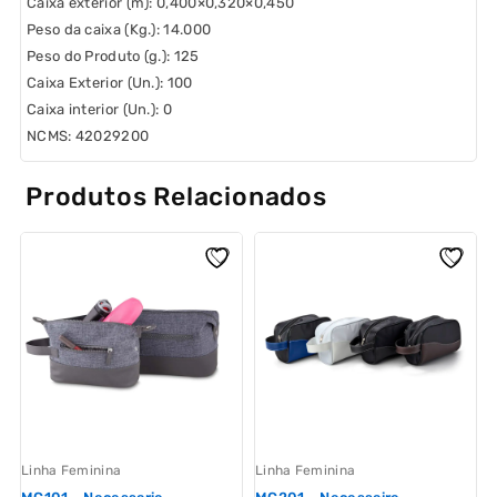
Caixa exterior (m):
0,400×0,320×0,450
Peso da caixa (Kg.):
14.000
Peso do Produto (g.):
125
Caixa Exterior (Un.):
100
Caixa interior (Un.):
0
NCMS:
42029200
Produtos Relacionados
Linha Feminina
Linha Feminina
L