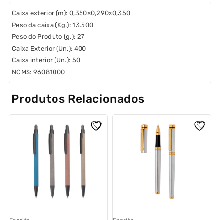
Caixa exterior (m):
0,350×0,290×0,350
Peso da caixa (Kg.):
13.500
Peso do Produto (g.):
27
Caixa Exterior (Un.):
400
Caixa interior (Un.):
50
NCMS:
96081000
Produtos Relacionados
Escrita
Escrita
E