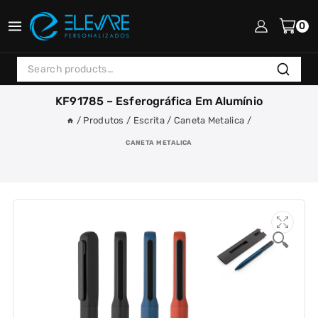
Skip
to
0
content
Search
Search
for:
KF91785 – Esferográfica Em Alumínio
/
Produtos
/
Escrita
/
Caneta Metalica
/
CANETA METALICA
🔍