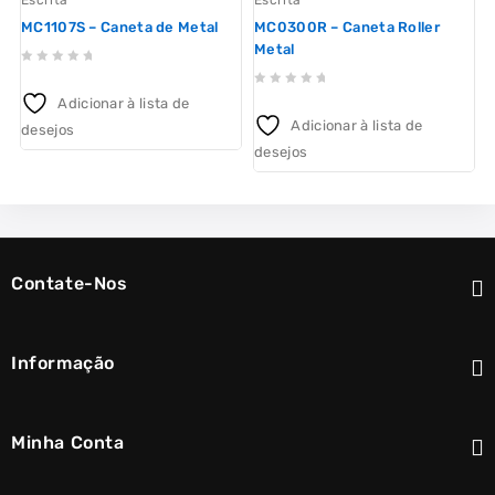
MC1107S – Caneta de Metal
MC0300R – Caneta Roller
Metal
0
0
out
Adicionar à lista de
out
of
o
Adicionar à lista de
desejos
d
of
5
desejos
5
Contate-Nos
Informação
Minha Conta