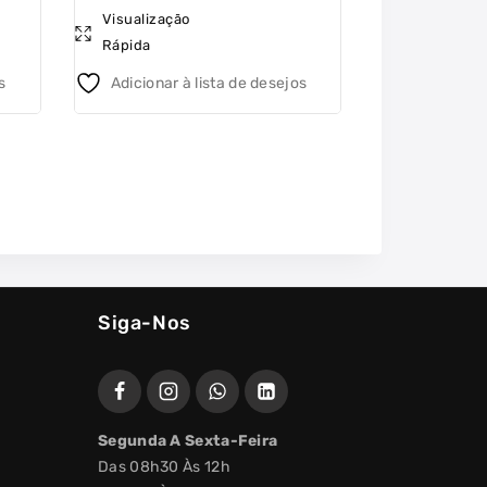
Visualização
Visualizaçã
out
out
Rápida
Rápida
of
of
5
5
s
Adicionar à lista de desejos
Adicionar 
Siga-Nos
Segunda A Sexta-Feira
Das 08h30 Às 12h