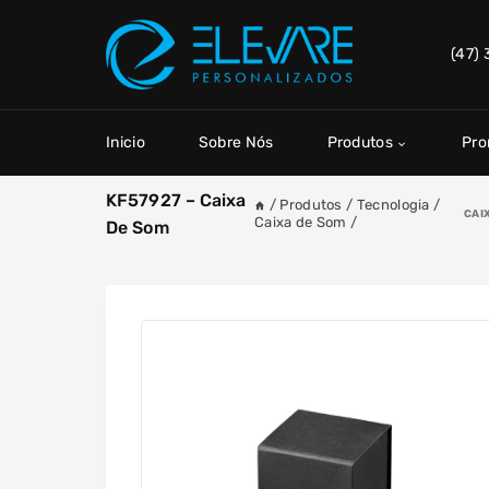
Skip
to
(47)
content
Inicio
Sobre Nós
Produtos
Pr
KF57927 – Caixa
/
Produtos
/
Tecnologia
/
CAI
Caixa de Som
/
De Som