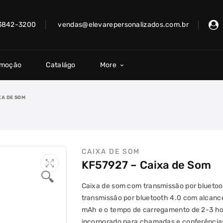
 3842-3200
vendas@elevarepersonalizados.com.br
omoção
Catalágo
More
XA DE SOM
CAIXA DE SOM
KF57927 – Caixa de Som
🔍
Caixa de som com transmissão por bluetoo
transmissão por bluetooth 4.0 com alcanc
mAh e o tempo de carregamento de 2-3 ho
incorporado para chamadas e conferências