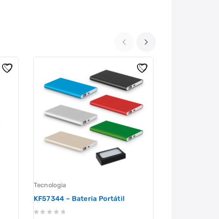
Tecnologia
Tecnologia
KF57344 – Bateria Portátil
KF57340 – Cai
0
0