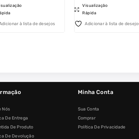
isualização
Visualização
out
ápida
Rápida
of
5
Adicionar à lista de desejos
Adicionar à lista de desejo
ormação
Minha Conta
e Nós
Sua Conta
ica De Entrega
Comprar
tida De Produto
Política De Privacidade
ica De Devolução