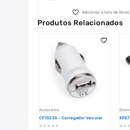
Adicionar à lista de dese
Produtos Relacionados
Acessórios
Diver
CF13235 – Carregador Veicular
KF57
0
0