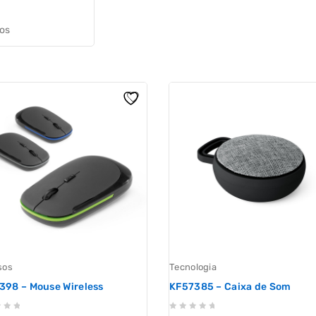
jos
sos
Tecnologia
398 – Mouse Wireless
KF57385 – Caixa de Som
0