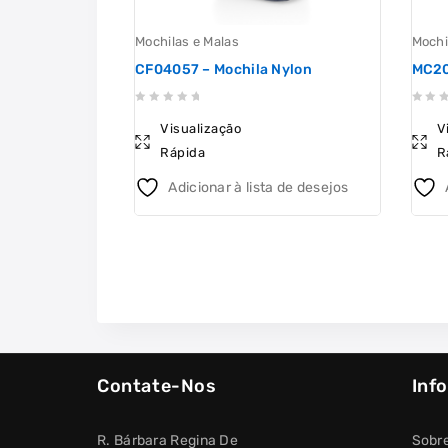
Mochilas e Malas
Mochi
CF04057 – Mochila Nylon
MC20
0
0
Visualização
V
out
out
Rápida
R
of
of
5
5
Adicionar à lista de desejos
Contate-Nos
Inf
R. Bárbara Regina De
Sobr