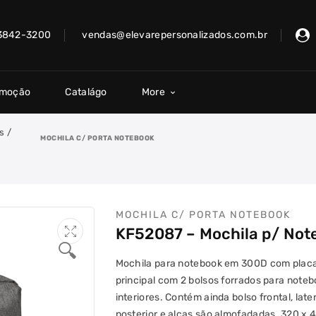
 3842-3200
vendas@elevarepersonalizados.com.br
omoção
Catalágo
More
s
/
MOCHILA C/ PORTA NOTEBOOK
MOCHILA C/ PORTA NOTEBOOK
KF52087 – Mochila p/ Not
🔍
Mochila para notebook em 300D com placa
principal com 2 bolsos forrados para notebo
interiores. Contém ainda bolso frontal, lat
posterior e alças são almofadadas. 320 x 