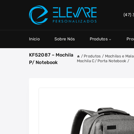
Skip
to
(47)
content
Inicio
Sobre Nós
Produtos
Pr
KF52087 – Mochila
/
Produtos
/
Mochilas e Mala
Mochila C/ Porta Notebook
/
P/ Notebook