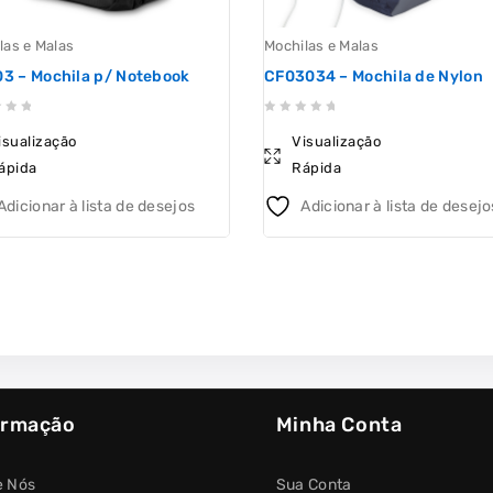
las e Malas
Mochilas e Malas
3 – Mochila p/ Notebook
CF03034 – Mochila de Nylon
0
isualização
Visualização
out
ápida
Rápida
of
5
Adicionar à lista de desejos
Adicionar à lista de desejo
ormação
Minha Conta
e Nós
Sua Conta