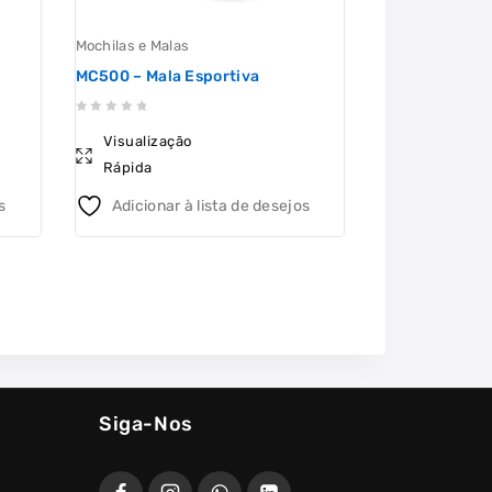
Mochilas e Malas
Mochilas e Mala
MC500 – Mala Esportiva
MC250-CZ – M
0
0
Visualização
Visualizaçã
out
out
Rápida
Rápida
of
of
5
5
s
Adicionar à lista de desejos
Adicionar 
Siga-Nos