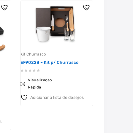
Kit Churrasco
EF90228 – Kit p/ Churrasco
0
Kit Churrasco
Visualização
out
MC0205 – Kit 
Rápida
of
5
Adicionar à lista de desejos
0
Visualizaçã
out
Rápida
of
5
s
Adicionar 