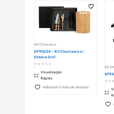
Kit Churrasco
EF90224 – Kit Churrasco c/
Esteira Grill
Kit C
0
Visualização
out
KF94
Rápida
of
5
0
Adicionar à lista de desejos
V
out
R
of
5