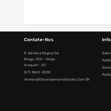
Contate-Nos
Inf
R. Bárbara Regina De
Sobr
Braga, 420 - Itinga,
Polít
Araquari - SC
Garan
(47) 3842-3200
Polít
Vendas@elevarepersonalizados.com.br