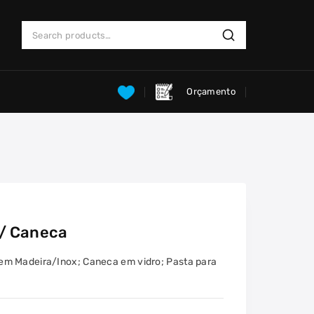
Search
Search
for:
Orçamento
c/ Caneca
em Madeira/Inox; Caneca em vidro; Pasta para