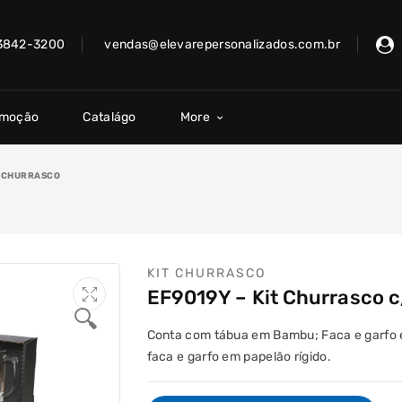
 3842-3200
vendas@elevarepersonalizados.com.br
omoção
Catalágo
More
T CHURRASCO
KIT CHURRASCO
EF9019Y – Kit Churrasco 
🔍
Conta com tábua em Bambu; Faca e garfo 
faca e garfo em papelão rígido.