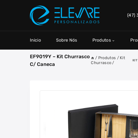
Skip
to
(47)
content
Inicio
Sobre Nós
Produtos
Pr
EF9019Y – Kit Churrasco
/
Produtos
/
Kit
KI
Churrasco
/
C/ Caneca