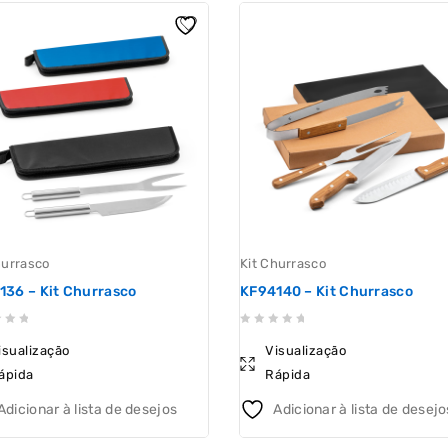
hurrasco
Kit Churrasco
136 – Kit Churrasco
KF94140 – Kit Churrasco
0
isualização
Visualização
out
ápida
Rápida
of
5
Adicionar à lista de desejos
Adicionar à lista de desejo