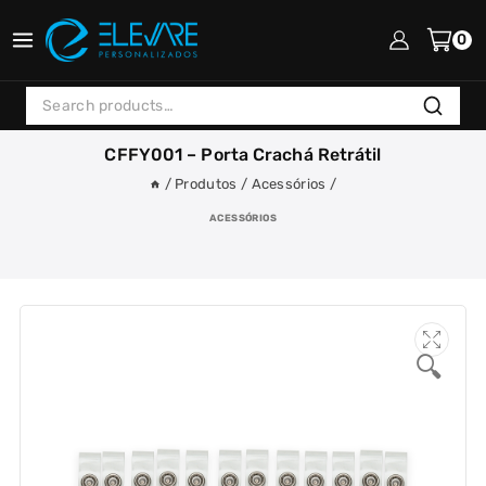
Skip
to
0
content
Search
Search
for:
CFFY001 – Porta Crachá Retrátil
/
Produtos
/
Acessórios
/
ACESSÓRIOS
🔍