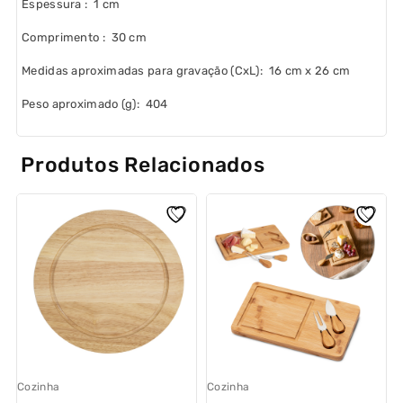
Espessura
: 1 cm
Comprimento
: 30 cm
Medidas aproximadas para gravação
(CxL): 16 cm x 26 cm
Peso aproximado
(g): 404
Produtos Relacionados
Cozinha
Cozinha
C