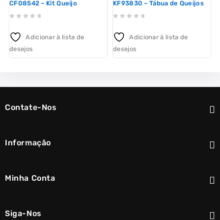
CF08542 – Kit Queijo
KF93830 – Tábua de Queijos
0
0
out
out
Adicionar à lista de
Adicionar à lista de
of
of
o
desejos
desejos
d
5
5
Contate-Nos
Informação
Minha Conta
Siga-Nos