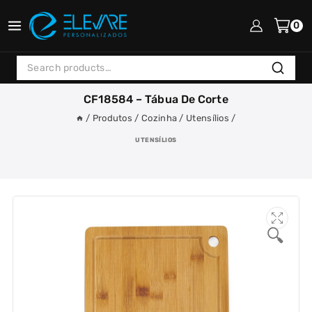
Skip
to
0
content
Search
Search
for:
CF18584 – Tábua De Corte
/
Produtos
/
Cozinha
/
Utensílios
/
UTENSÍLIOS
🔍