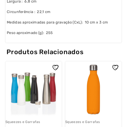
Largura
: 6,8 cm
Circunferência
: 22,1 cm
Medidas aproximadas para gravação
(CxL): 10 cm x 3 cm
Peso aproximado
(g): 255
Produtos Relacionados
Squeezes e Garrafas
Squeezes e Garrafas
S