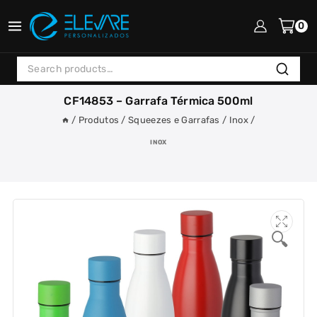
Skip
to
0
content
Search
Search
for:
CF14853 – Garrafa Térmica 500ml
/
Produtos
/
Squeezes e Garrafas
/
Inox
/
INOX
🔍