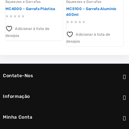
Squeezes e Garrafas
Squeezes e Garrafas
S
MC4000 – Garrafa Plástica
MC5100 – Garrafa Alumínio
600ml
0
0
out
Adicionar à lista de
out
of
o
Adicionar à lista de
desejos
d
of
5
desejos
5
Contate-Nos
Informação
Minha Conta