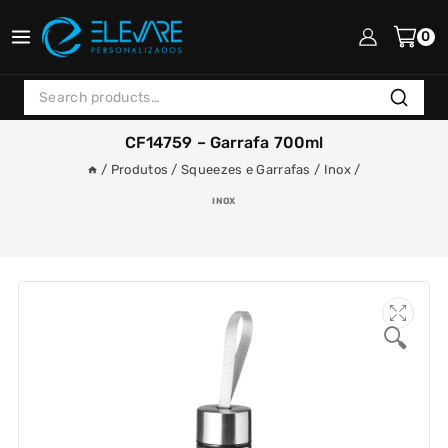
Skip
to
0
content
Search
Search
for:
CF14759 – Garrafa 700ml
/
Produtos
/
Squeezes e Garrafas
/
Inox
/
INOX
🔍