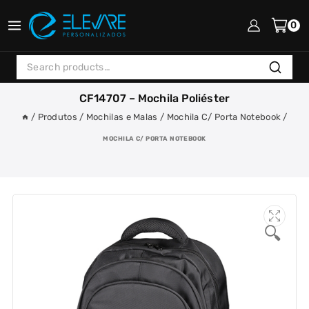
Skip
to
0
content
Search
Search
for:
CF14707 – Mochila Poliéster
/
Produtos
/
Mochilas e Malas
/
Mochila C/ Porta Notebook
/
MOCHILA C/ PORTA NOTEBOOK
🔍