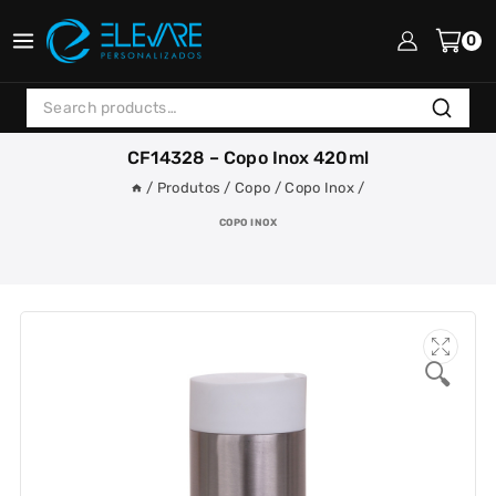
Skip
to
0
content
Search
Search
for:
CF14328 – Copo Inox 420ml
/
Produtos
/
Copo
/
Copo Inox
/
COPO INOX
🔍