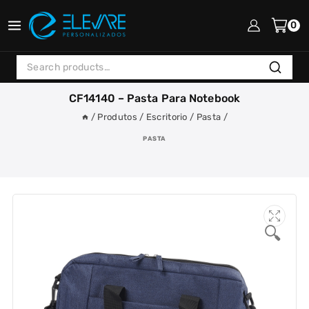
Skip
to
0
content
Search
Search
for:
CF14140 – Pasta Para Notebook
/
Produtos
/
Escritorio
/
Pasta
/
PASTA
🔍