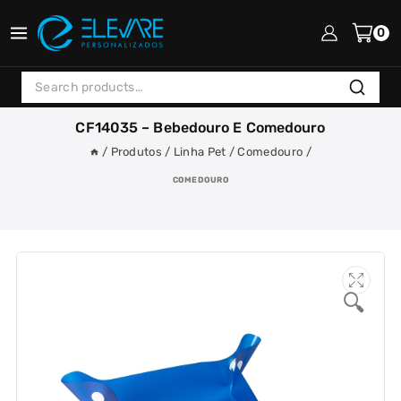
Skip
to
0
content
Search
Search
for:
CF14035 – Bebedouro E Comedouro
/
Produtos
/
Linha Pet
/
Comedouro
/
COMEDOURO
🔍