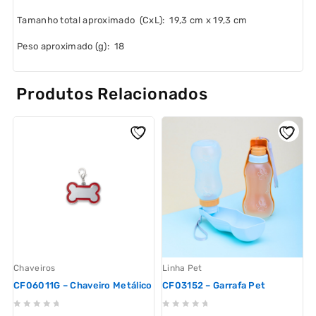
Tamanho total aproximado
(CxL): 19,3 cm x 19,3 cm
Peso aproximado
(g): 18
Produtos Relacionados
L
Chaveiros
Linha Pet
CF06011G – Chaveiro Metálico
CF03152 – Garrafa Pet
G
0
0