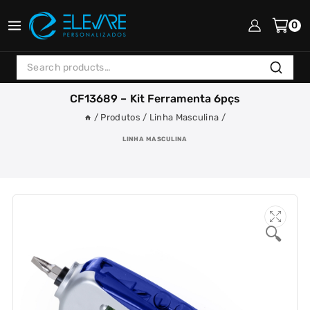
Skip
to
0
content
Search
Search
for:
CF13689 – Kit Ferramenta 6pçs
/
Produtos
/
Linha Masculina
/
LINHA MASCULINA
🔍