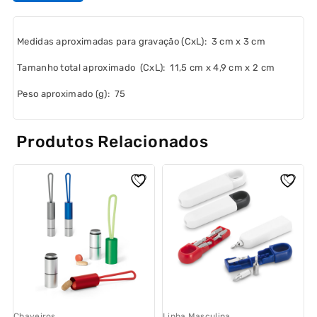
Medidas aproximadas para gravação
(CxL): 3 cm x 3 cm
Tamanho total aproximado
(CxL): 11,5 cm x 4,9 cm x 2 cm
Peso aproximado
(g): 75
Produtos Relacionados
L
o
d
Chaveiros
Linha Masculina