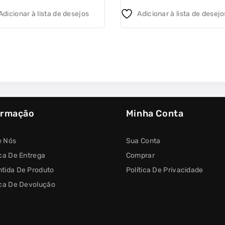
5
Adicionar à lista de desejos
Adicionar à lista de desejo
ormação
Minha Conta
e Nós
Sua Conta
ica De Entrega
Comprar
tida De Produto
Política De Privacidade
ica De Devolução