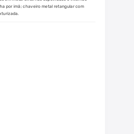
ha por imã; chaveiro metal retangular com
xturizada.