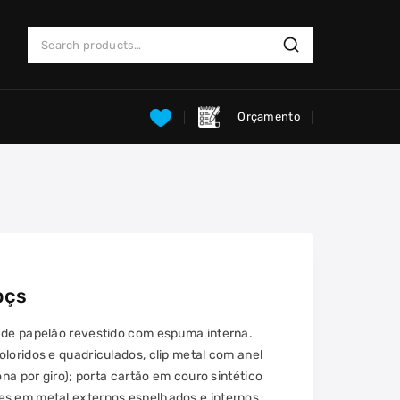
Search
Search
for:
Orçamento
pçs
 de papelão revestido com espuma interna.
loridos e quadriculados, clip metal com anel
ona por giro); porta cartão em couro sintético
es em metal externos espelhados e internos