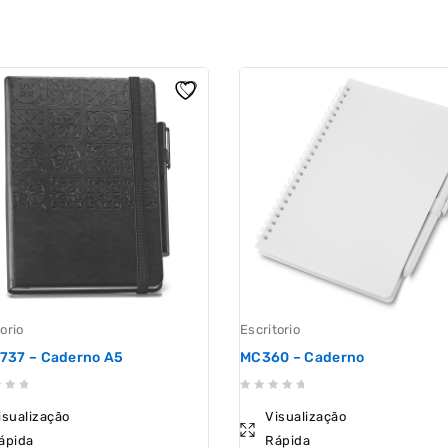
orio
Escritorio
737 – Caderno A5
MC360 – Caderno
0
isualização
Visualização
out
ápida
Rápida
of