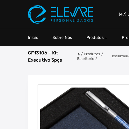
Skip
to
(47)
content
Inicio
Sobre Nós
Produtos
Pr
CF13106 – Kit
/
Produtos
/
ESCRITORI
Escritorio
/
Executivo 3pçs