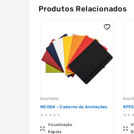
Produtos Relacionados
Escritorio
Escrit
MC004 – Caderno de Anotações
KF93
0
0
Visualização
V
out
out
Rápida
R
of
of