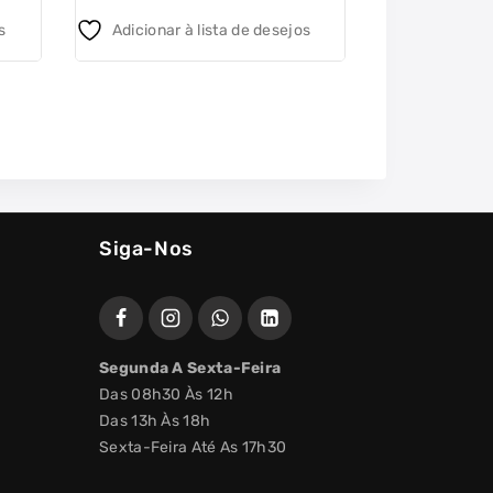
5
5
s
Adicionar à lista de desejos
Adicionar 
Siga-Nos
Segunda A Sexta-Feira
Das 08h30 Às 12h
Das 13h Às 18h
Sexta-Feira Até As 17h30