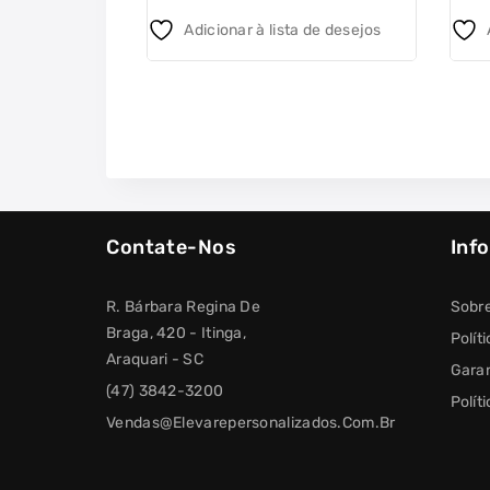
5
5
Adicionar à lista de desejos
Contate-Nos
Inf
R. Bárbara Regina De
Sobr
Braga, 420 - Itinga,
Polít
Araquari - SC
Garan
(47) 3842-3200
Polít
Vendas@elevarepersonalizados.com.br