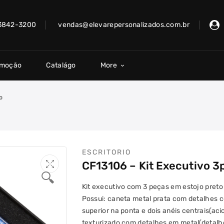
 3842-3200
vendas@elevarepersonalizados.com.br
omoção
Catalágo
More
O
ESCRITORIO
CF13106 – Kit Executivo 3
🔍
Kit executivo com 3 peças em estojo preto
Possui: caneta metal prata com detalhes co
superior na ponta e dois anéis centrais(aci
texturizado com detalhes em metal(detalh