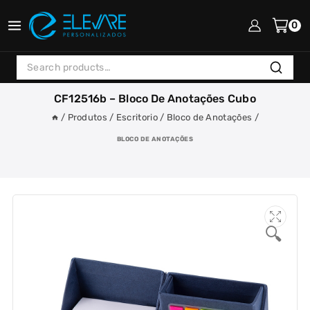
Skip
to
0
content
Search
Search
for:
CF12516b – Bloco De Anotações Cubo
/
Produtos
/
Escritorio
/
Bloco de Anotações
/
BLOCO DE ANOTAÇÕES
🔍