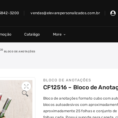
 3842-3200
vendas@elevarepersonalizados.com.br
omoção
Catalágo
More
co
BLOCO DE ANOTAÇÕES
BLOCO DE ANOTAÇÕES
CF12516 – Bloco de Anota
🔍
Bloco de anotações formato cubo com auto
blocos autoadesivos com aproximadamente
aproximadamente 25 folhas e conjunto de
folhas cada. Possui suporte para caneta, c