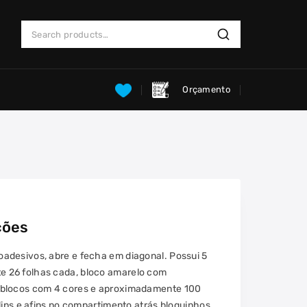
Search
Search
for:
Orçamento
ções
adesivos, abre e fecha em diagonal. Possui 5
 26 folhas cada, bloco amarelo com
 blocos com 4 cores e aproximadamente 100
lips e afins no compartimento atrás bloquinhos