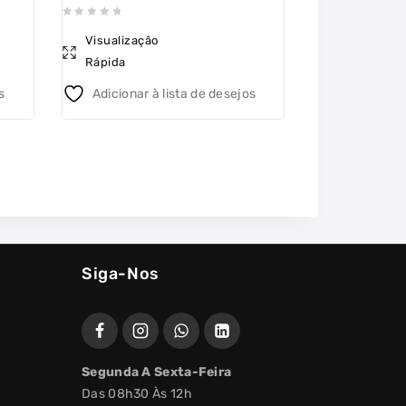
0
0
Visualização
Visualizaçã
out
out
Rápida
Rápida
of
of
5
5
s
Adicionar à lista de desejos
Adicionar 
Siga-Nos
Segunda A Sexta-Feira
Das 08h30 Às 12h