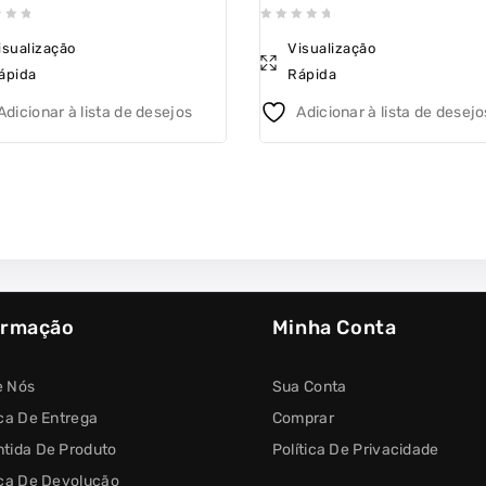
0
isualização
Visualização
out
ápida
Rápida
of
5
Adicionar à lista de desejos
Adicionar à lista de desejo
ormação
Minha Conta
e Nós
Sua Conta
ica De Entrega
Comprar
tida De Produto
Política De Privacidade
ica De Devolução