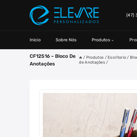
Skip
to
(47)
content
Inicio
Sobre Nós
Produtos
Pr
CF12516 – Bloco De
/
Produtos
/
Escritorio
/
Blo
de Anotações
/
Anotações