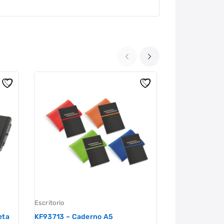
Escritorio
Escritorio
eta
KF93713 – Caderno A5
CF08848 – Por