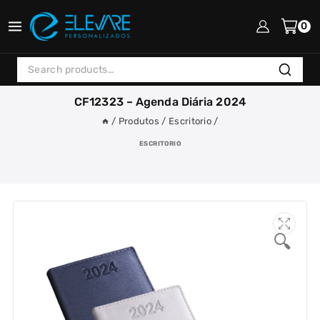
Skip
to
0
content
Search
Search
for:
CF12323 – Agenda Diária 2024
/
Produtos
/
Escritorio
/
ESCRITORIO
🔍