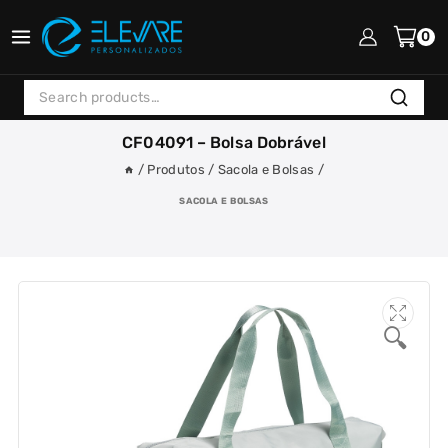
Skip
to
0
content
Search
Search
for:
CF04091 – Bolsa Dobrável
/
Produtos
/
Sacola e Bolsas
/
SACOLA E BOLSAS
🔍